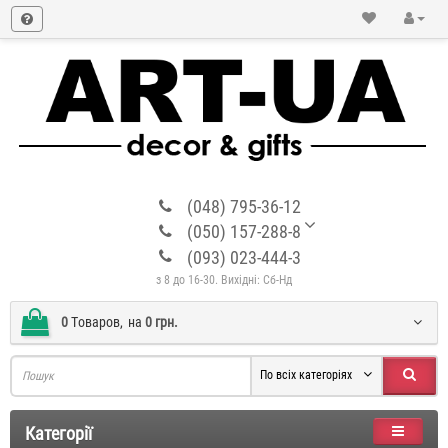
(048) 795-36-12
(050) 157-288-8
(093) 023-444-3
з 8 до 16-30. Вихідні: Сб-Нд
0
Tоваров,
на
0 грн.
По всіх категоріях
Категорії