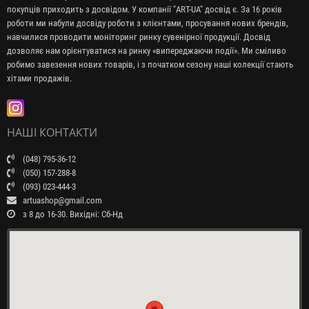
покупців приходить з досвідом. У компанії "ART-UA" досвід є. За 16 років
роботи ми набули досвіду роботи з клієнтами, просування нових брендів,
навчилися проводити моніторинг ринку сувенірної продукції. Досвід
дозволяє нам орієнтуватися на ринку «випереджаючи події». Ми сміливо
робимо завезення нових товарів, і з початком сезону наші колекції стають
хітами продажів.
НАШІ КОНТАКТИ
(048) 795-36-12
(050) 157-288-8
(093) 023-444-3
artuashop@gmail.com
з 8 до 16-30. Вихідні: Сб-Нд