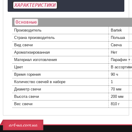
ХАРАКТЕРИСТИКИ
Основные
Производитель
Bartek
Страна производитель
Польша
Вид свечи
Свеча
Ароматизированная
Нет
Материал изготовления
Парафин + 
Цвет
В ассортим
Время горения
90 ч
Количество свечей в наборе
1
Диаметр свечи
70 мм
Высота свечи
200 мм
Вес свечи
810 г
art-ua.com.ua