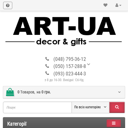
(048) 795-36-12
(050) 157-288-8
(093) 023-444-3
з 8 до 16-30. Вихідні: Сб-Нд
0
Tоваров,
на
0 грн.
По всіх категоріях
Категорії