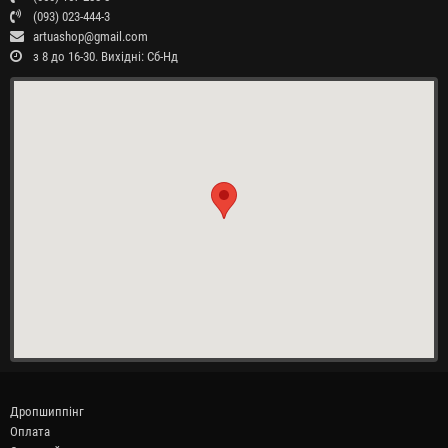
(093) 023-444-3
artuashop@gmail.com
з 8 до 16-30. Вихідні: Сб-Нд
Дропшиппінг
Оплата