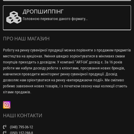
ДРОПШИППІНГ
Головною перевагою даного формату...
ПРО НАШ МАГАЗИН
Роботу на ринку сувенірної продукції можна порівняти з продажем предметів
мистецтва на аукціонах. Уміння швидко зорієнтуватися в мінливих смаки
покупців приходить з досвідом. У компанії "ART-UA" досвід є. За 16 років
роботи ми набули досвіду роботи з клієнтами, просування нових брендів,
навчилися проводити моніторинг ринку сувенірної продукції. Досвід
дозволяє нам орієнтуватися на ринку «випереджаючи події». Ми сміливо
робимо завезення нових товарів, і з початком сезону наші колекції стають
хітами продажів.
НАШІ КОНТАКТИ
(048) 795-36-12
(050) 157-288-8