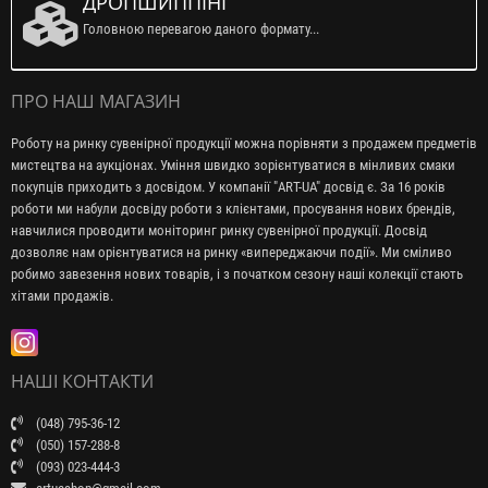
ДРОПШИППІНГ
Головною перевагою даного формату...
ПРО НАШ МАГАЗИН
Роботу на ринку сувенірної продукції можна порівняти з продажем предметів
мистецтва на аукціонах. Уміння швидко зорієнтуватися в мінливих смаки
покупців приходить з досвідом. У компанії "ART-UA" досвід є. За 16 років
роботи ми набули досвіду роботи з клієнтами, просування нових брендів,
навчилися проводити моніторинг ринку сувенірної продукції. Досвід
дозволяє нам орієнтуватися на ринку «випереджаючи події». Ми сміливо
робимо завезення нових товарів, і з початком сезону наші колекції стають
хітами продажів.
НАШІ КОНТАКТИ
(048) 795-36-12
(050) 157-288-8
(093) 023-444-3