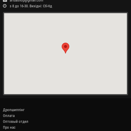
artuashop@gmail.com
з 8 до 16-30. Вихідні: Сб-Нд
Дропшиппінг
Оплата
Оптовый отдел
Про нас