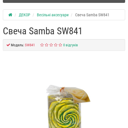
ДЕКОР
Весільні аксесуари
Свеча Samba SW841
Свеча Samba SW841
Модель:
SW841
0 відгуків