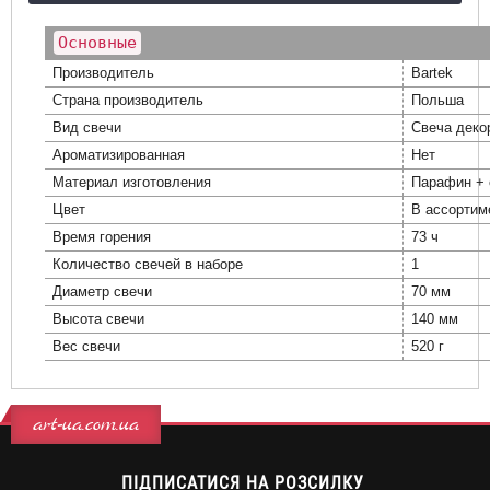
Основные
Производитель
Bartek
Страна производитель
Польша
Вид свечи
Свеча деко
Ароматизированная
Нет
Материал изготовления
Парафин + 
Цвет
В ассортим
Время горения
73 ч
Количество свечей в наборе
1
Диаметр свечи
70 мм
Высота свечи
140 мм
Вес свечи
520 г
art-ua.com.ua
ПІДПИСАТИСЯ НА РОЗСИЛКУ