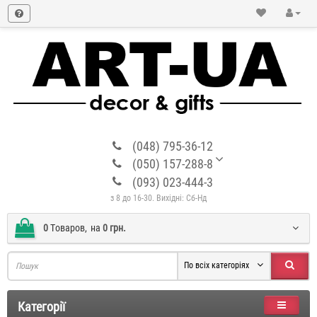
(048) 795-36-12
(050) 157-288-8
(093) 023-444-3
з 8 до 16-30. Вихідні: Сб-Нд
0
Tоваров,
на
0 грн.
По всіх категоріях
Категорії