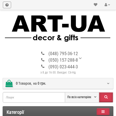
(048) 795-36-12
(050) 157-288-8
(093) 023-444-3
з 8 до 16-30. Вихідні: Сб-Нд
0
Tоваров,
на
0 грн.
По всіх категоріях
Категорії