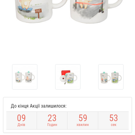
До кінця Акції залишилося:
0
9
2
3
5
9
5
3
Днів
Годин
хвилин
сек