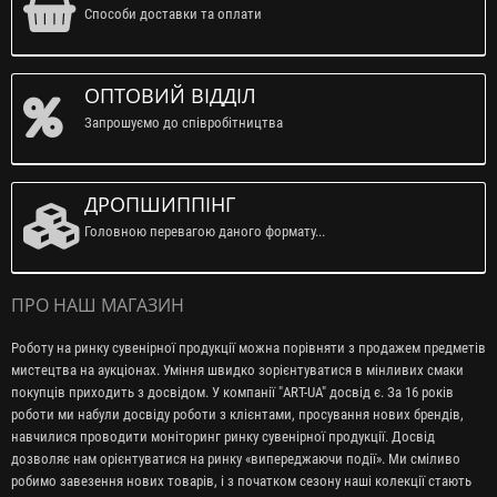
Способи доставки та оплати
ОПТОВИЙ ВІДДІЛ
Запрошуємо до співробітництва
ДРОПШИППІНГ
Головною перевагою даного формату...
ПРО НАШ МАГАЗИН
Роботу на ринку сувенірної продукції можна порівняти з продажем предметів
мистецтва на аукціонах. Уміння швидко зорієнтуватися в мінливих смаки
покупців приходить з досвідом. У компанії "ART-UA" досвід є. За 16 років
роботи ми набули досвіду роботи з клієнтами, просування нових брендів,
навчилися проводити моніторинг ринку сувенірної продукції. Досвід
дозволяє нам орієнтуватися на ринку «випереджаючи події». Ми сміливо
робимо завезення нових товарів, і з початком сезону наші колекції стають