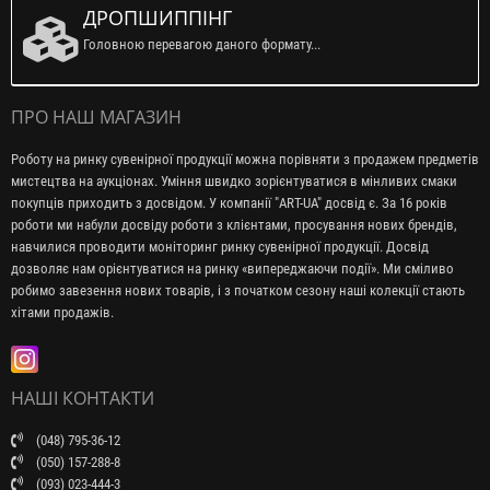
ДРОПШИППІНГ
Головною перевагою даного формату...
ПРО НАШ МАГАЗИН
Роботу на ринку сувенірної продукції можна порівняти з продажем предметів
мистецтва на аукціонах. Уміння швидко зорієнтуватися в мінливих смаки
покупців приходить з досвідом. У компанії "ART-UA" досвід є. За 16 років
роботи ми набули досвіду роботи з клієнтами, просування нових брендів,
навчилися проводити моніторинг ринку сувенірної продукції. Досвід
дозволяє нам орієнтуватися на ринку «випереджаючи події». Ми сміливо
робимо завезення нових товарів, і з початком сезону наші колекції стають
хітами продажів.
НАШІ КОНТАКТИ
(048) 795-36-12
(050) 157-288-8
(093) 023-444-3