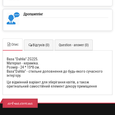
Дропшиппінг
Опис
Відгуків (0)
Question - answer (0)
Ваза "Dahlia" ZG225.
Матеріал - кераміка.
Розмір - 24 * 15*8 см.
Ваза"Dahlia" - стильне доповнення до будь-якого сучасного
інтер'єру.
Це відмінний варіант для зберігання квітів, а також
оригінальний самостійний елемент декору приміщення
art-ua.com.ua