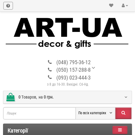
(048) 795-36-12
(050) 157-288-8
(093) 023-444-3
з 8 до 16-30. Вихідні: Сб-Нд
0
Tоваров,
на
0 грн.
По всіх категоріях
Категорії