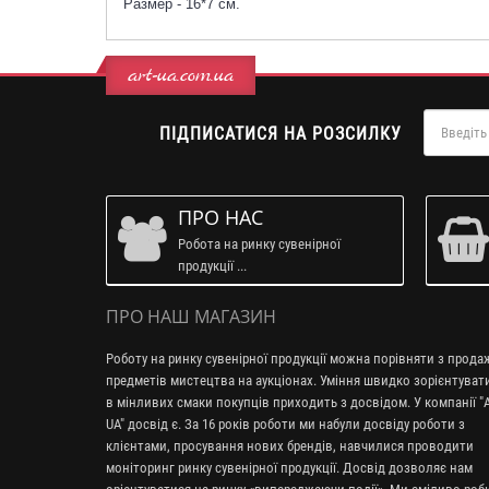
Размер - 16*7 см.
art-ua.com.ua
ПІДПИСАТИСЯ НА РОЗСИЛКУ
ПРО НАС
Робота на ринку сувенірної
продукції ...
ПРО НАШ МАГАЗИН
Роботу на ринку сувенірної продукції можна порівняти з прод
предметів мистецтва на аукціонах. Уміння швидко зорієнтуват
в мінливих смаки покупців приходить з досвідом. У компанії "A
UA" досвід є. За 16 років роботи ми набули досвіду роботи з
клієнтами, просування нових брендів, навчилися проводити
моніторинг ринку сувенірної продукції. Досвід дозволяє нам