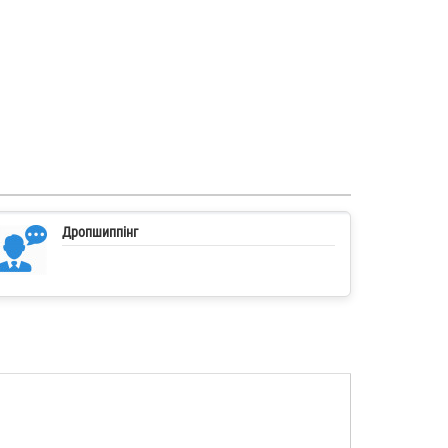
Дропшиппінг