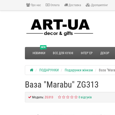
Про нас
Оплата
Доставка
Дропшиппінг
NEW
НОВИНКИ
ВСЕ ДЛЯ КУХНІ
ІНТЕР`ЕР
ДЕКОР
ПОДАРУНКИ
Подарунки жінкам
Ваза "Mar
Ваза "Marabu" ZG313
Модель:
ZG313
0 відгуків