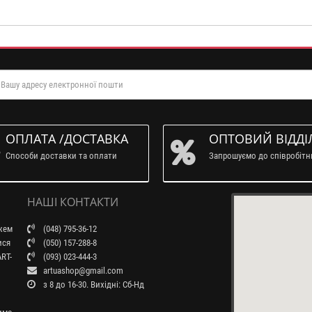
ОПЛАТА /ДОСТАВКА
ОПТОВИЙ ВІДДІ
Способи доставки та оплати
Запрошуємо до співробіт
НАШІ КОНТАКТИ
ажем
(048) 795-36-12
ися
(050) 157-288-8
RT-
(093) 023-444-3
artuashop@gmail.com
з 8 до 16-30. Вихідні: Сб-Нд