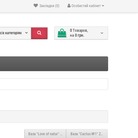
Закладки (0)
Особистий кабінет
0
Tоваров,
сіх категоріях
на
0 грн.
Ваза "Love of natur" ZG029
Ваза "Сactus №1" ZG315