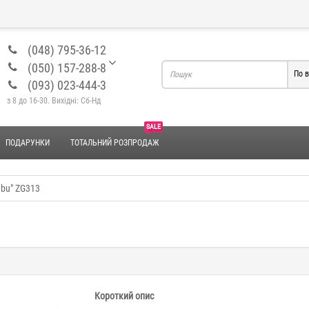
(048) 795-36-12
(050) 157-288-8
По в
(093) 023-444-3
з 8 до 16-30. Вихідні: Сб-Нд
SALE
ПОДАРУНКИ
ТОТАЛЬНИЙ РОЗПРОДАЖ
abu" ZG313
Короткий опис