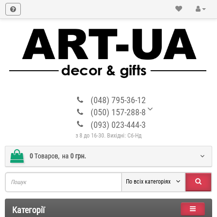
(048) 795-36-12
(050) 157-288-8
(093) 023-444-3
з 8 до 16-30. Вихідні: Сб-Нд
0
Tоваров,
на
0 грн.
По всіх категоріях
Категорії