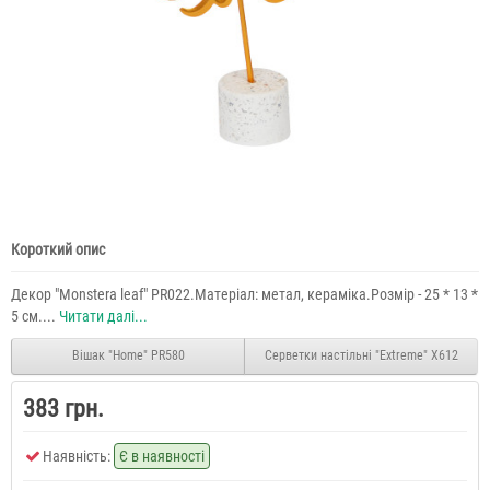
Короткий опис
Декор "Monstera leaf" PR022.Матеріал: метал, кераміка.Розмір - 25 * 13 *
5 см....
Читати далі...
Вішак "Home" PR580
Серветки настільні "Extreme" X612
383 грн.
Наявність:
Є в наявності