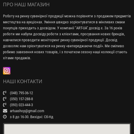
ПРО НАШ МАГАЗИН
Роботу на ринку сувенірної продукції можна порівняти з продажем предметів
мистецтва на аукціонах. Уміння швидко зорієнтуватися в мінливих смаки
покупців приходить з досвідом. У компанії "ART-UA" досвід є. За 16 років
роботи ми набули досвіду роботи з клієнтами, просування нових брендів,
навчилися проводити моніторинг ринку сувенірної продукції. Досвід
дозволяє нам орієнтуватися на ринку «випереджаючи події». Ми сміливо
робимо завезення нових товарів, і з початком сезону наші колекції стають
хітами продажів.
НАШІ КОНТАКТИ
(048) 795-36-12
(050) 157-288-8
(093) 023-444-3
artuashop@gmail.com
з 8 до 16-30. Вихідні: Сб-Нд