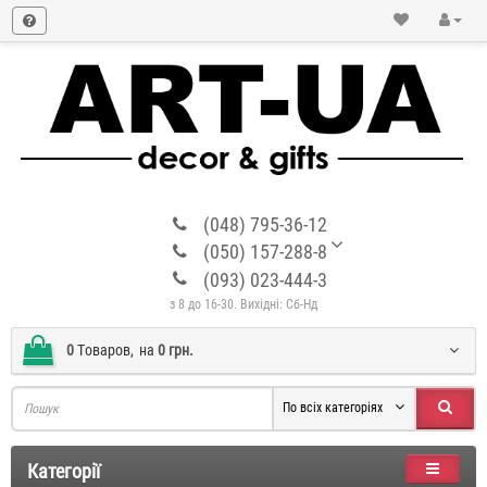
(048) 795-36-12
(050) 157-288-8
(093) 023-444-3
з 8 до 16-30. Вихідні: Сб-Нд
0
Tоваров,
на
0 грн.
По всіх категоріях
Категорії