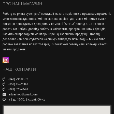
ПРО НАШ МАГАЗИН
Роботу на ринку сувенірної продукції можна порівняти з продажем предметів
мистецтва на аукціонах. Уміння швидко зорієнтуватися в мінливих смаки
покупців приходить з досвідом. У компанії "ART-UA" досвід є. За 16 років
роботи ми набули досвіду роботи з клієнтами, просування нових брендів,
навчилися проводити моніторинг ринку сувенірної продукції. Досвід
дозволяє нам орієнтуватися на ринку «випереджаючи події». Ми сміливо
робимо завезення нових товарів, і з початком сезону наші колекції стають
хітами продажів.
НАШІ КОНТАКТИ
(048) 795-36-12
(050) 157-288-8
(093) 023-444-3
artuashop@gmail.com
з 8 до 16-30. Вихідні: Сб-Нд