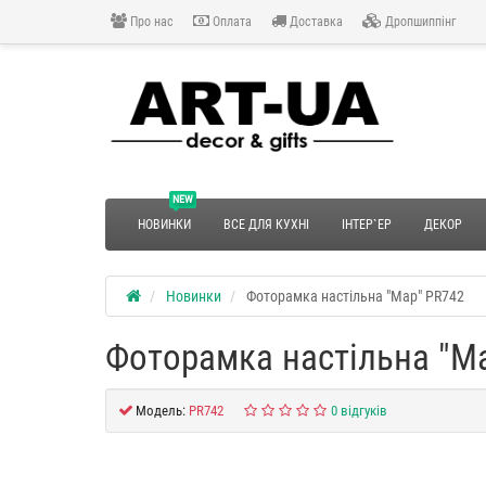
Про нас
Оплата
Доставка
Дропшиппінг
NEW
НОВИНКИ
ВСЕ ДЛЯ КУХНІ
ІНТЕР`ЕР
ДЕКОР
Новинки
Фоторамка настільна "Map" PR742
Фоторамка настільна "M
Модель:
PR742
0 відгуків