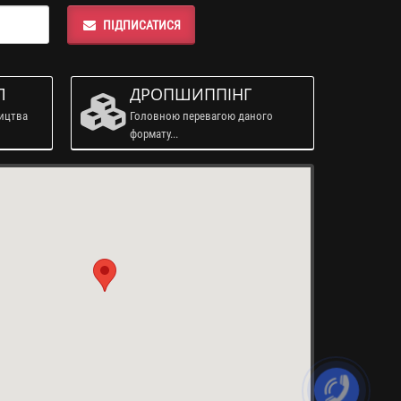
ПІДПИСАТИСЯ
Л
ДРОПШИППІНГ
ництва
Головною перевагою даного
формату...