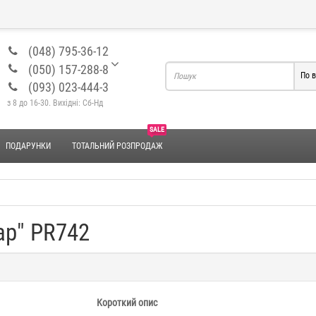
(048) 795-36-12
(050) 157-288-8
По в
(093) 023-444-3
з 8 до 16-30. Вихідні: Сб-Нд
SALE
ПОДАРУНКИ
ТОТАЛЬНИЙ РОЗПРОДАЖ
ap" PR742
Короткий опис