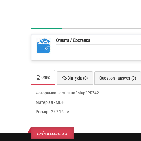
Оплата / Доставка
Опис
Відгуків (0)
Question - answer (0)
Фоторамка настільна "Map" PR742.
Матеріал - MDF.
Розмір - 26 * 16 см.
art-ua.com.ua