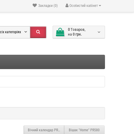
Закладки (0)
Особистий кабінет
0
Tоваров,
сіх категоріях
на
0 грн.
Вічний календар PR776
Вішак "Home" PR580