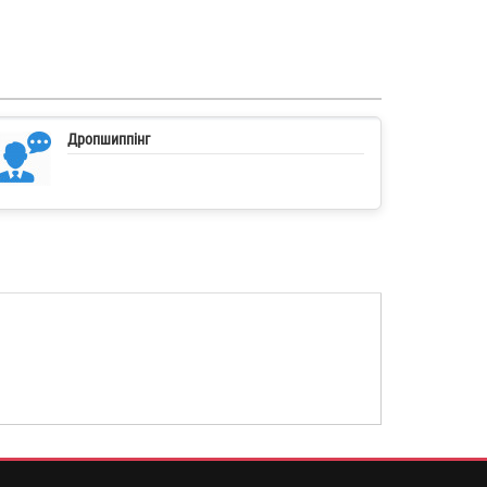
Дропшиппінг