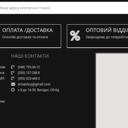
ОПЛАТА /ДОСТАВКА
ОПТОВИЙ ВІДДІ
Способи доставки та оплати
Запрошуємо до співробіт
НАШІ КОНТАКТИ
ажем
(048) 795-36-12
ися
(050) 157-288-8
RT-
(093) 023-444-3
artuashop@gmail.com
з 8 до 16-30. Вихідні: Сб-Нд
бимо