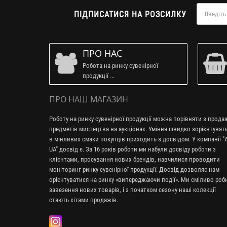
ПІДПИСАТИСЯ НА РОЗСИЛКУ
ПРО НАС
Робота на ринку сувенірної
продукції ...
ПРО НАШ МАГАЗИН
Роботу на ринку сувенірної продукції можна порівняти з прод
предметів мистецтва на аукціонах. Уміння швидко зорієнтуват
в мінливих смаки покупців приходить з досвідом. У компанії "A
UA" досвід є. За 16 років роботи ми набули досвіду роботи з
клієнтами, просування нових брендів, навчилися проводити
моніторинг ринку сувенірної продукції. Досвід дозволяє нам
орієнтуватися на ринку «випереджаючи події». Ми сміливо ро
завезення нових товарів, і з початком сезону наші колекції
стають хітами продажів.