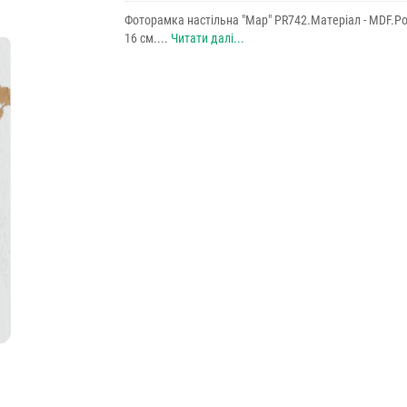
Фоторамка настільна "Map" PR742.Матеріал - MDF.Роз
16 см....
Читати далі...