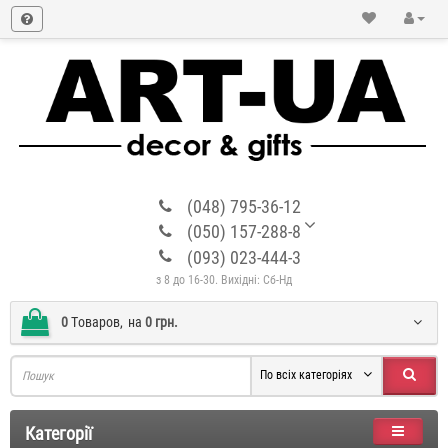
(048) 795-36-12
(050) 157-288-8
(093) 023-444-3
з 8 до 16-30. Вихідні: Сб-Нд
0
Tоваров,
на
0 грн.
По всіх категоріях
Категорії