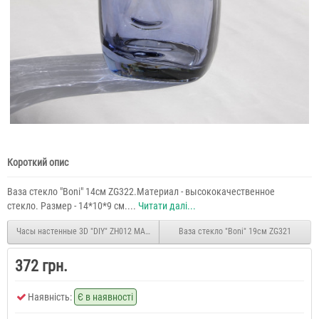
Короткий опис
Ваза стекло "Boni" 14см ZG322.Материал - высококачественное
стекло. Размер - 14*10*9 см....
Читати далі...
Часы настенные 3D "DIY" ZH012 МАЛЕНЬКИЕ серебро
Ваза стекло "Boni" 19см ZG321
372 грн.
Наявність:
Є в наявності