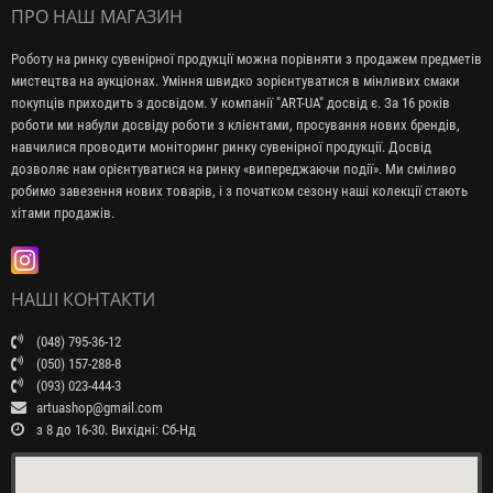
ПРО НАШ МАГАЗИН
Роботу на ринку сувенірної продукції можна порівняти з продажем предметів
мистецтва на аукціонах. Уміння швидко зорієнтуватися в мінливих смаки
покупців приходить з досвідом. У компанії "ART-UA" досвід є. За 16 років
роботи ми набули досвіду роботи з клієнтами, просування нових брендів,
навчилися проводити моніторинг ринку сувенірної продукції. Досвід
дозволяє нам орієнтуватися на ринку «випереджаючи події». Ми сміливо
робимо завезення нових товарів, і з початком сезону наші колекції стають
хітами продажів.
НАШІ КОНТАКТИ
(048) 795-36-12
(050) 157-288-8
(093) 023-444-3
artuashop@gmail.com
з 8 до 16-30. Вихідні: Сб-Нд