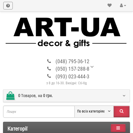
(048) 795-36-12
(050) 157-288-8
(093) 023-444-3
з 8 до 16-30. Вихідні: Сб-Нд
0
Tоваров,
на
0 грн.
По всіх категоріях
Категорії