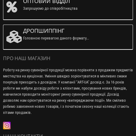
ОПТОВИЙ ВІДДІЛ
Запрошуємо до співробітництва
ДРОПШИППІНГ
Головною перевагою даного формату...
ПРО НАШ МАГАЗИН
Роботу на ринку сувенірної продукції можна порівняти з продажем предметів
мистецтва на аукціонах. Уміння швидко зорієнтуватися в мінливих смаки
покупців приходить з досвідом. У компанії "ART-UA" досвід є. За 16 років
роботи ми набули досвіду роботи з клієнтами, просування нових брендів,
навчилися проводити моніторинг ринку сувенірної продукції. Досвід
дозволяє нам орієнтуватися на ринку «випереджаючи події». Ми сміливо
робимо завезення нових товарів, і з початком сезону наші колекції стають
хітами продажів.