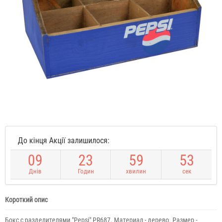
До кінця Акції залишилося:
0
9
2
3
5
9
5
3
Днів
Годин
хвилин
сек
Короткий опис
Бокс с разделителями "Pepsi" PR687. Материал - дерево. Размер -