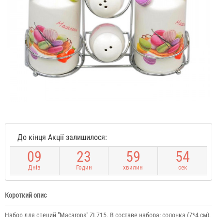
До кінця Акції залишилося:
0
9
2
3
5
9
5
3
Днів
Годин
хвилин
сек
Короткий опис
Набор для специй "Macarons" ZL715. В составе набора: солонка (7*4 см),