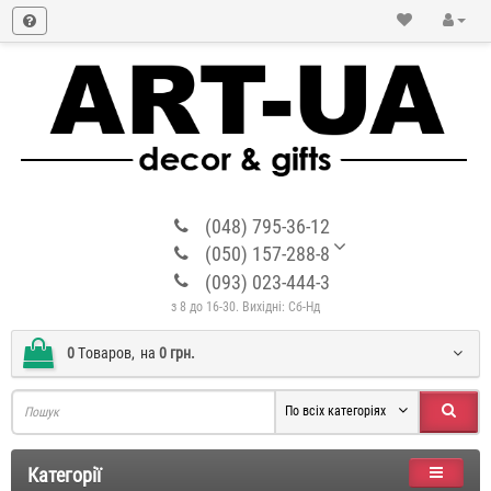
(048) 795-36-12
(050) 157-288-8
(093) 023-444-3
з 8 до 16-30. Вихідні: Сб-Нд
0
Tоваров,
на
0 грн.
По всіх категоріях
Категорії