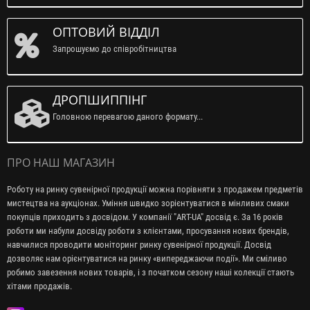
ОПТОВИЙ ВІДДІЛ
Запрошуємо до співробітництва
ДРОПШИППІНГ
Головною перевагою даного формату...
ПРО НАШ МАГАЗИН
Роботу на ринку сувенірної продукції можна порівняти з продажем предметів
мистецтва на аукціонах. Уміння швидко зорієнтуватися в мінливих смаки
покупців приходить з досвідом. У компанії "ART-UA" досвід є. За 16 років
роботи ми набули досвіду роботи з клієнтами, просування нових брендів,
навчилися проводити моніторинг ринку сувенірної продукції. Досвід
дозволяє нам орієнтуватися на ринку «випереджаючи події». Ми сміливо
робимо завезення нових товарів, і з початком сезону наші колекції стають
хітами продажів.