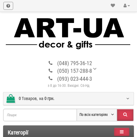
(048) 795-36-12
(050) 157-288-8
(093) 023-444-3
з 8 до 16-30. Вихідні: Сб-Нд
0
Tоваров,
на
0 грн.
По всіх категоріях
Категорії