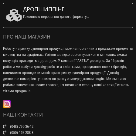
ДРОПШИППІНГ
Головною перевагою даного формату...
ПРО НАШ МАГАЗИН
Роботу на ринку сувенірної продукції можна порівняти з продажем предметів
мистецтва на аукціонах. Уміння швидко зорієнтуватися в мінливих смаки
покупців приходить з досвідом. У компанії "ART-UA" досвід є. За 16 років
роботи ми набули досвіду роботи з клієнтами, просування нових брендів,
навчилися проводити моніторинг ринку сувенірної продукції. Досвід
дозволяє нам орієнтуватися на ринку «випереджаючи події». Ми сміливо
робимо завезення нових товарів, і з початком сезону наші колекції стають
хітами продажів.
НАШІ КОНТАКТИ
(048) 795-36-12
(050) 157-288-8