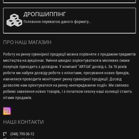
ДРОПШИППІНГ
Головною перевагою даного формату...
ПРО НАШ МАГАЗИН
Роботу на ринку сувенірної продукції можна порівняти з продажем предметів
мистецтва на аукціонах. Уміння швидко зорієнтуватися в мінливих смаки
покупців приходить з досвідом. У компанії "ART-UA" досвід є. За 16 років
роботи ми набули досвіду роботи з клієнтами, просування нових брендів,
навчилися проводити моніторинг ринку сувенірної продукції. Досвід
дозволяє нам орієнтуватися на ринку «випереджаючи події». Ми сміливо
робимо завезення нових товарів, і з початком сезону наші колекції стають
хітами продажів.
НАШІ КОНТАКТИ
(048) 795-36-12