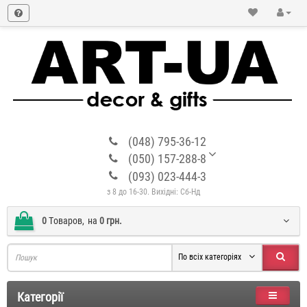
(048) 795-36-12
(050) 157-288-8
(093) 023-444-3
з 8 до 16-30. Вихідні: Сб-Нд
0
Tоваров,
на
0 грн.
По всіх категоріях
Категорії