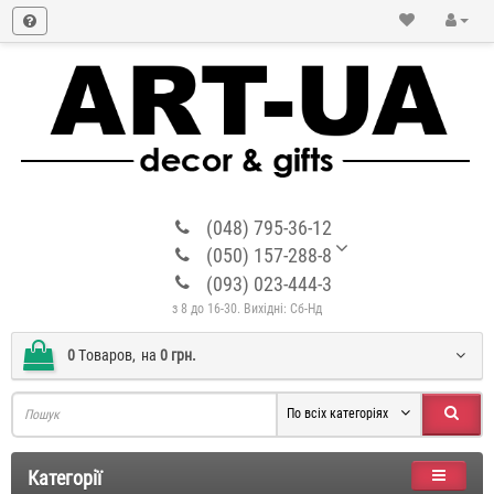
(048) 795-36-12
(050) 157-288-8
(093) 023-444-3
з 8 до 16-30. Вихідні: Сб-Нд
0
Tоваров,
на
0 грн.
По всіх категоріях
Категорії