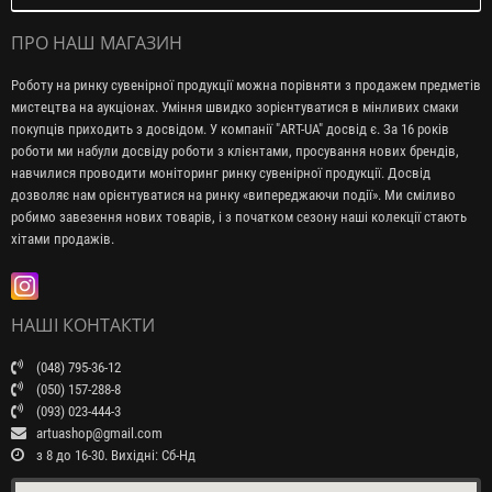
ПРО НАШ МАГАЗИН
Роботу на ринку сувенірної продукції можна порівняти з продажем предметів
мистецтва на аукціонах. Уміння швидко зорієнтуватися в мінливих смаки
покупців приходить з досвідом. У компанії "ART-UA" досвід є. За 16 років
роботи ми набули досвіду роботи з клієнтами, просування нових брендів,
навчилися проводити моніторинг ринку сувенірної продукції. Досвід
дозволяє нам орієнтуватися на ринку «випереджаючи події». Ми сміливо
робимо завезення нових товарів, і з початком сезону наші колекції стають
хітами продажів.
НАШІ КОНТАКТИ
(048) 795-36-12
(050) 157-288-8
(093) 023-444-3
artuashop@gmail.com
з 8 до 16-30. Вихідні: Сб-Нд