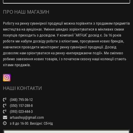
ПРО НАШ МАГАЗИН
Роботу на ринку сувенірної продукції можна порівняти з продажем предметів
мистецтва на аукціонах. Уміння швидко зорієнтуватися в мінливих смаки
покупців приходить з досвідом. У компанії "ART-UA" досвід є. За 16 років
роботи ми набули досвіду роботи з клієнтами, просування нових брендів,
навчилися проводити моніторинг ринку сувенірної продукції. Досвід
дозволяє нам орієнтуватися на ринку «випереджаючи події». Ми сміливо
робимо завезення нових товарів, і з початком сезону наші колекції стають
хітами продажів.
НАШІ КОНТАКТИ
(048) 795-36-12
(050) 157-288-8
(093) 023-444-3
artuashop@gmail.com
з 8 до 16-30. Вихідні: Сб-Нд