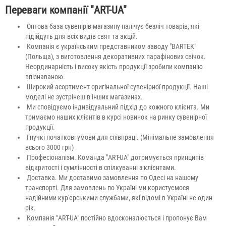
Переваги компанії "ART-UA"
Оптова база сувенірів магазину налічує безліч товарів, які
підійдуть для всіх видів свят та акцій.
Компанія є українським представником заводу "BARTEK"
(Польща), з виготовлення декоративних парафінових свічок.
Неординарність і високу якість продукції зробили компанію
впізнаваною.
Широкий асортимент оригінальної сувенірної продукції. Наші
моделі не зустрінеш в інших магазинах.
Ми сповідуємо індивідуальний підхід до кожного клієнта. Ми
тримаємо наших клієнтів в курсі новинок на ринку сувенірної
продукції.
Гнучкі початкові умови для співпраці. (Мінімальне замовлення
всього 3000 грн)
Професіоналізм. Команда "ART-UA" дотримується принципів
відкритості і сумлінності в спілкуванні з клієнтами.
Доставка. Ми доставимо замовлення по Одесі на нашому
транспорті. Для замовлень по Україні ми користуємося
надійними кур'єрськими службами, які відомі в Україні не один
рік.
Компанія "ART-UA" постійно вдосконалюється і пропонує Вам