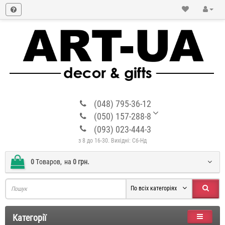
(048) 795-36-12
(050) 157-288-8
(093) 023-444-3
з 8 до 16-30. Вихідні: Сб-Нд
0
Tоваров,
на
0 грн.
По всіх категоріях
Категорії