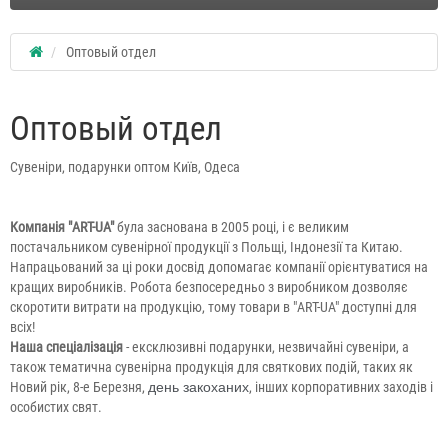
Оптовый отдел
Оптовый отдел
Сувеніри, подарунки оптом Київ, Одеса
Компанія "ART-UA"
була заснована в 2005 році, і є великим
постачальником сувенірної продукції з Польщі, Індонезії та Китаю.
Напрацьований за ці роки досвід допомагає компанії орієнтуватися на
кращих виробників. Робота безпосередньо з виробником дозволяє
скоротити витрати на продукцію, тому товари в "ART-UA" доступні для
всіх!
Наша спеціалізація
- ексклюзивні подарунки, незвичайні сувеніри, а
також тематична сувенірна продукція для святкових подій, таких як
Новий рік, 8-е Березня,
день закоханих
, інших корпоративних заходів і
особистих свят.