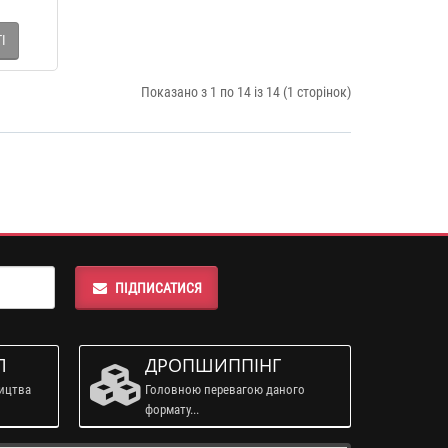
І
Показано з 1 по 14 із 14 (1 сторінок)
ПІДПИСАТИСЯ
Л
ДРОПШИППІНГ
ництва
Головною перевагою даного
формату...