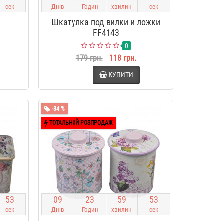
сек
Днів
Годин
хвилин
сек
Шкатулка под вилки и ложки
FF4143
0
179 грн.
118 грн.
КУПИТИ
-34 %
ТОТАЛЬНИЙ РОЗПРОДАЖ
5
2
0
9
2
3
5
9
5
2
сек
Днів
Годин
хвилин
сек