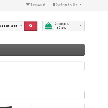
Закладки (0)
Особистий кабінет
0
Tоваров,
сіх категоріях
на
0 грн.
" YX046
Фотоальбом власними руками
-34 %
-34 %
мал. "Compass" AB491
489 грн.
323 грн.