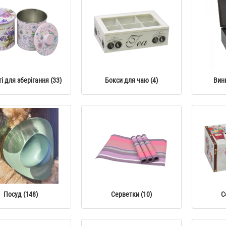
Набір для ванної "Akvatika big"
Диспенсер для рідког
YX047
"Stenson" YX027
589 грн.
219 грн.
і для зберігання (33)
Бокси для чаю (4)
Винн
Набір для ванної "Savon" YX033
Диспенсер для рідког
"Marva" YX049
589 грн.
219 грн.
Посуд (148)
Серветки (10)
С