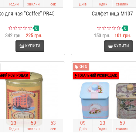
Годин
хвилин
сек
Днів
Годин
хвилин
с для чая "Coffee" PR45
Салфетница M107
0
0
342 грн.
225 грн.
153 грн.
101 грн.
КУПИТИ
КУПИТИ
-34 %
ЬНИЙ РОЗПРОДАЖ
ТОТАЛЬНИЙ РОЗПРОДАЖ
2
3
5
9
5
2
0
9
2
3
5
9
Годин
хвилин
сек
Днів
Годин
хвилин