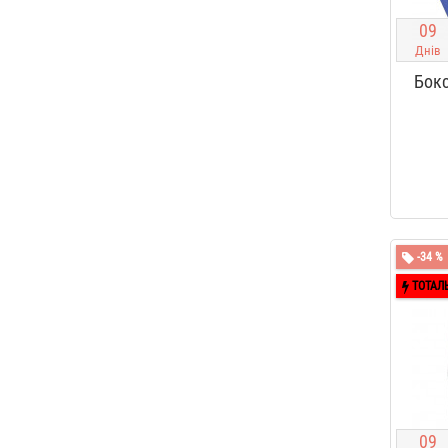
0
9
Днів
Бокс
-34 %
ТОТАЛ
0
9