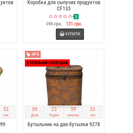
дуктов
Коробка для сыпучих продуктов
CF133
0
199 грн.
131 грн.
КУПИТИ
-34 %
ТОТАЛЬНИЙ РОЗПРОДАЖ
5
2
0
9
2
3
5
9
5
2
сек
Днів
Годин
хвилин
сек
199
Бутыльник на две бутылки 9278