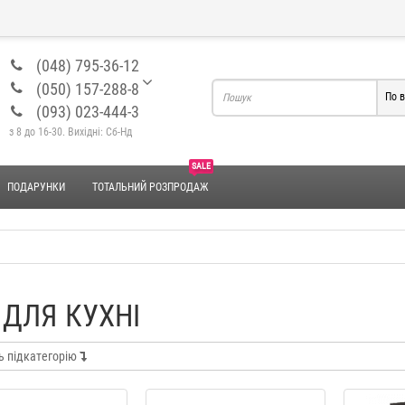
(048) 795-36-12
(050) 157-288-8
По в
(093) 023-444-3
з 8 до 16-30. Вихідні: Сб-Нд
SALE
ПОДАРУНКИ
ТОТАЛЬНИЙ РОЗПРОДАЖ
 ДЛЯ КУХНІ
Набір для ванної "Akvatika"
Набір для ванної "Elvin
ь підкатегорію
YX037
442 грн.
589 грн.