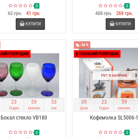
0
0
62 грн.
41 грн.
408 грн.
269 грн.
КУПИТИ
КУПИТИ
-34 %
ЬНИЙ РОЗПРОДАЖ
ТОТАЛЬНИЙ РОЗПРОДАЖ
Нет в наличии
2
3
5
9
5
2
0
9
2
3
5
9
Годин
хвилин
сек
Днів
Годин
хвилин
Бокал стекло VB180
Кофемолка SL5006-
0
0