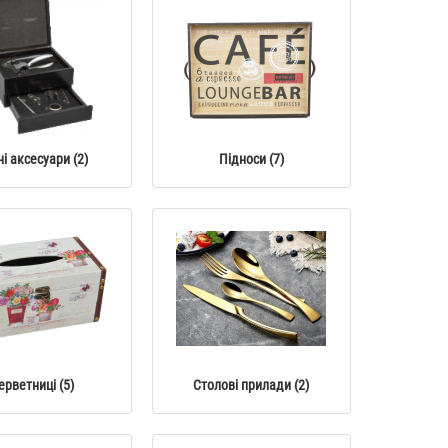
0
9
2
3
5
9
5
2
0
9
2
3
5
9
о мила
Фотоальбом власними руками
-34 %
-34 %
вел. "Compass" AB429
629 грн.
415 грн.
0
9
2
3
5
9
5
2
0
9
2
3
5
9
і аксесуари (2)
Підноси (7)
о мила
Фотоальбом "Власними руками"
-34 %
AB431
449 грн.
296 грн.
0
9
2
3
5
9
5
2
ерветниці (5)
Столові прилади (2)