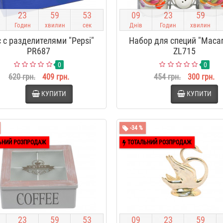
2
3
5
9
5
2
0
9
2
3
5
9
Годин
хвилин
сек
Днів
Годин
хвилин
 с разделителями "Pepsi"
Набор для специй "Maca
PR687
ZL715
0
0
620 грн.
409 грн.
454 грн.
300 грн.
КУПИТИ
КУПИТИ
-34 %
ЬНИЙ РОЗПРОДАЖ
ТОТАЛЬНИЙ РОЗПРОДАЖ
2
3
5
9
5
2
0
9
2
3
5
9