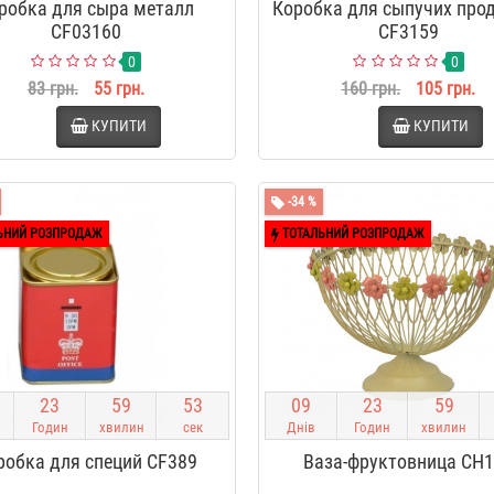
робка для сыра металл
Коробка для сыпучих про
CF03160
CF3159
0
0
83 грн.
55 грн.
160 грн.
105 грн.
КУПИТИ
КУПИТИ
-34 %
ЬНИЙ РОЗПРОДАЖ
ТОТАЛЬНИЙ РОЗПРОДАЖ
2
3
5
9
5
2
0
9
2
3
5
9
Годин
хвилин
сек
Днів
Годин
хвилин
робка для специй CF389
Ваза-фруктовница CH