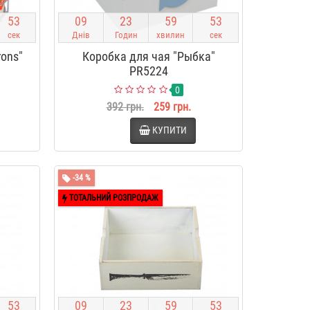
5
2
0
9
2
3
5
9
5
2
сек
Днів
Годин
хвилин
сек
rons"
Коробка для чая "Рыбка"
PR5224
0
392 грн.
259 грн.
КУПИТИ
-34 %
ТОТАЛЬНИЙ РОЗПРОДАЖ
5
2
0
9
2
3
5
9
5
2