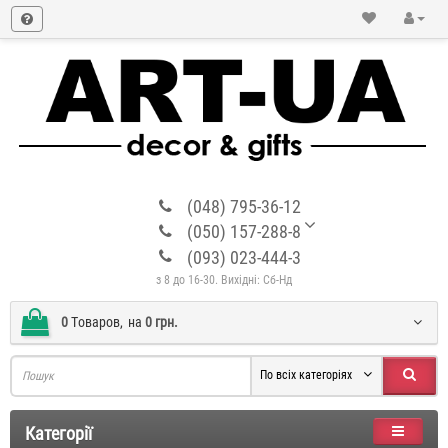
(048) 795-36-12
(050) 157-288-8
(093) 023-444-3
з 8 до 16-30. Вихідні: Сб-Нд
0
Tоваров,
на
0 грн.
По всіх категоріях
Категорії