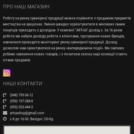
ПРО НАШ МАГАЗИН
Роботу на ринку сувенірної продукції можна порівняти з продажем предметів
мистецтва на аукціонах. Уміння швидко зорієнтуватися в мінливих смаки
покупців приходить з досвідом. У компанії "ART-UA" досвід є. За 16 років
роботи ми набули досвіду роботи з клієнтами, просування нових брендів,
навчилися проводити моніторинг ринку сувенірної продукції. Досвід
дозволяє нам орієнтуватися на ринку «випереджаючи події». Ми сміливо
робимо завезення нових товарів, і з початком сезону наші колекції стають
хітами продажів.
НАШІ КОНТАКТИ
(048) 795-36-12
(050) 157-288-8
(093) 023-444-3
artuashop@gmail.com
з 8 до 16-30. Вихідні: Сб-Нд