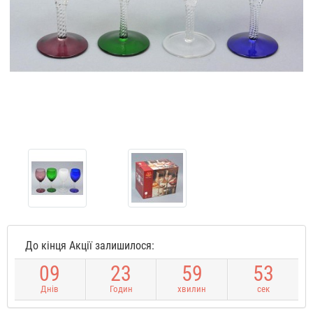
До кінця Акції залишилося:
0
9
2
3
5
9
5
3
Днів
Годин
хвилин
сек