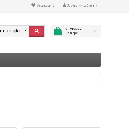
Закладки (0)
Особистий кабінет
0
Tоваров,
сіх категоріях
на
0 грн.
" YX046
Фотоальбом власними руками
-34 %
-34 %
мал. "Compass" AB491
489 грн.
323 грн.