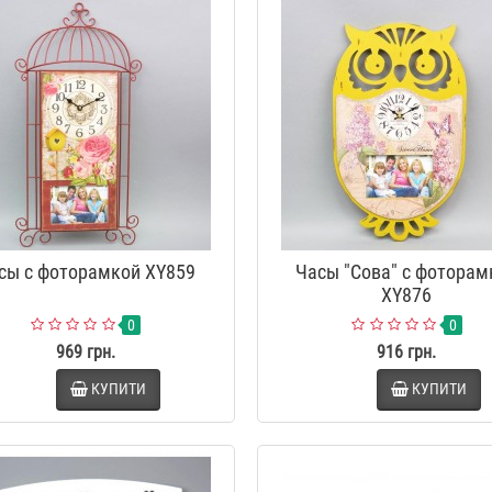
Набір для ванної "Akvatika big"
Диспенсер для рідког
YX047
"Stenson" YX027
589 грн.
219 грн.
Набір для ванної "Savon" YX033
Диспенсер для рідког
"Marva" YX049
589 грн.
219 грн.
сы с фоторамкой XY859
Часы "Сова" с фоторам
XY876
0
0
969 грн.
916 грн.
КУПИТИ
КУПИТИ