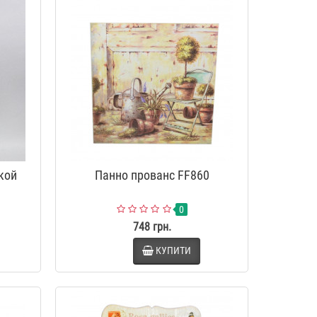
0
9
2
3
5
9
5
3
0
9
2
3
5
9
о мила
Фотоальбом власними руками
-34 %
-34 %
вел. "Compass" AB429
629 грн.
415 грн.
0
9
2
3
5
9
5
3
0
9
2
3
5
9
о мила
Фотоальбом "Власними руками"
-34 %
AB431
449 грн.
296 грн.
0
9
2
3
5
9
5
3
кой
Панно прованс FF860
0
748 грн.
КУПИТИ