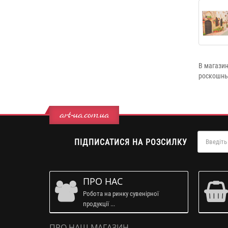
В магазин
роскошны
art-ua.com.ua
ПІДПИСАТИСЯ НА РОЗСИЛКУ
ПРО НАС
Робота на ринку сувенірної
продукції ...
ПРО НАШ МАГАЗИН