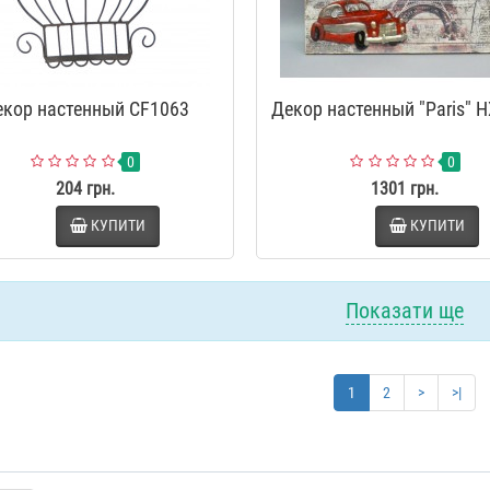
екор настенный CF1063
Декор настенный "Paris" 
0
0
204 грн.
1301 грн.
КУПИТИ
КУПИТИ
Показати ще
1
2
>
>|