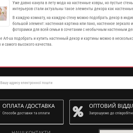
Уже давно канула в лету мода на настенные ковры, но пустые стены
интерьеров стали актуальны такое элементы декора как настенные 
В каждую комнату, на каждую стену можно подобрать декор в индив
большой элемент: настенная картина или пано, настенное зеркало
фоторамки для всей семьи в сочетании с необычным настенным де
е Art-
ua
подобрать и купить настенный декор и картины можно в нескольк
 и самого высокого качества.
ОПЛАТА /ДОСТАВКА
ОПТОВИЙ ВІДДІ
Способи доставки та оплати
Запрошуємо до співробіт
НАШІ КОНТАКТИ