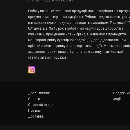
Роботу на ринку сувенірної продукції можна порівняти з прод
предметів мистецтва на аукціонах. Уміння швидко зорієнтуват
в мінливих смаки покупців приходить з досвідом. У компанії "A
UA" досвід є. За 16 років роботи ми набули досвіду роботи з
клієнтами, просування нових брендів, навчилися проводити
моніторинг ринку сувенірної продукції. Досвід дозволяє нам
орієнтуватися на ринку «випереджаючи події». Ми сміливо ро
завезення нових товарів, і з початком сезону наші колекції
стають хітами продажів.
Дропшиппінг
Подарунко
Оплата
Акції
Оптовый отдел
Про нас
Доставка