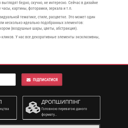
 выглядят бедно, скучно, не интересно. Сейчас в дизайне
часы, картины, фоторамки, зеркала и т.п.
идуальной тематике, стиле, расцветке. Это может один
 или несколько идеально подобранных элементов:
кором (воздушные шары, цветы, абстракция).
о кликов. У нас все декоративные элементы эксклюзивны,
ПІДПИСАТИСЯ
Л
ДРОПШИППІНГ
ництва
Головною перевагою даного
формату...