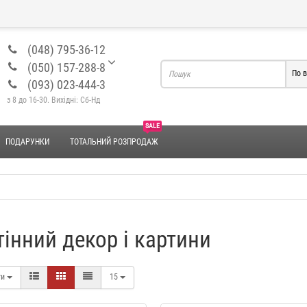
(048) 795-36-12
(050) 157-288-8
По в
(093) 023-444-3
з 8 до 16-30. Вихідні: Сб-Нд
SALE
ПОДАРУНКИ
ТОТАЛЬНИЙ РОЗПРОДАЖ
тінний декор і картини
Набір для ванної "Akvatika"
Набір для ванної "Elvin
ти
15
YX037
442 грн.
589 грн.