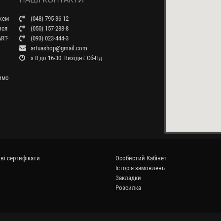
ажем
(048) 795-36-12
ися
(050) 157-288-8
RT-
(093) 023-444-3
artuashop@gmail.com
з 8 до 16-30. Вихідні: Сб-Нд
бимо
ві сертифікати
Особистий Кабінет
Історія замовлень
Закладки
Розсилка