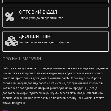
ОПТОВИЙ ВІДДІЛ
Запрошуємо до співробітництва
ДРОПШИППІНГ
Головною перевагою даного формату...
ПРО НАШ МАГАЗИН
Роботу на ринку сувенірної продукції можна порівняти з продажем предметів
мистецтва на аукціонах. Уміння швидко зорієнтуватися в мінливих смаки
покупців приходить з досвідом. У компанії "ART-UA" досвід є. За 16 років
роботи ми набули досвіду роботи з клієнтами, просування нових брендів,
навчилися проводити моніторинг ринку сувенірної продукції. Досвід
дозволяє нам орієнтуватися на ринку «випереджаючи події». Ми сміливо
робимо завезення нових товарів, і з початком сезону наші колекції стають
хітами продажів.