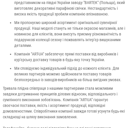
представником на півдні України заводу "BARTEK" (Польща), який
виготовляє декоративні парафінові свічки. Нестандартність і
висока якість продукції зробили компанію впізнаваною.
Ми пропонуємо широкий асортимент оригінальної сувенірної
продукції. Наші моделі стануть не тільки окрасою магазинів, але і
новинкою для клієнтів, вони внесуть приємну різноманітність в
подарункові колекції сезону і пожвавлять інтер'єр вишуканими
деталями.
Компанія "ART-UA" забезпечує прямі поставки від виробників і
кур'єрську доставку товарів в будь-яку точку України.
Ми сповідуємо індивідуальний підхід до кожного клієнта. Для
великих партнерів можемо здійснювати поставку товарів
безпосередньо із заводів-виробників на більш вигідних умовах.
Тривала плідна співпраця з нашими партнерами стала можливим
завдяки дотриманню принципів ділових відносин, відповідального і
сумлінного виконання зобов'язань. Компанія "ART-UA" гарантує
своєчасні поставки, якість і асортимент продукції, відповідні
домовленостями. Співробітники компанії завжди готові усунути будь-які
складнощі на шляху виконання замовлення.