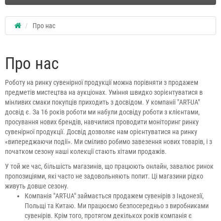
Про нас
Про нас
Роботу на ринку сувенірної продукції можна порівняти з продажем
предметів мистецтва на аукціонах. Уміння швидко зорієнтуватися в
мінливих смаки покупців приходить з досвідом. У компанії "ART-UA"
досвід є. За 16 років роботи ми набули досвіду роботи з клієнтами,
просування нових брендів, навчилися проводити моніторинг ринку
сувенірної продукції. Досвід дозволяє нам орієнтуватися на ринку
«випереджаючи події». Ми сміливо робимо завезення нових товарів, і з
початком сезону наші колекції стають хітами продажів.
У той же час, більшість магазинів, що працюють онлайн, завалює ринок
пропозиціями, які часто не задовольняють попит. Ці магазини рідко
живуть довше сезону.
Компанія "ART-UA" займається продажем сувенірів з Індонезії,
Польщі та Китаю. Ми працюємо безпосередньо з виробниками
сувенірів. Крім того, протягом декількох років компанія є