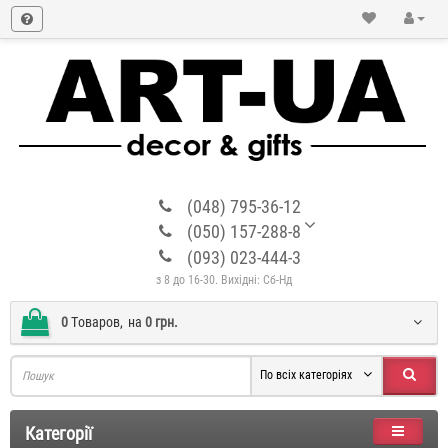
(048) 795-36-12
(050) 157-288-8
(093) 023-444-3
з 8 до 16-30. Вихідні: Сб-Нд
0
Tоваров,
на
0 грн.
По всіх категоріях
Категорії