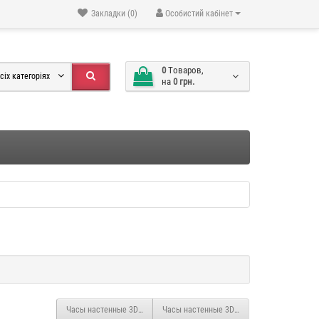
Закладки (0)
Особистий кабінет
0
Tоваров,
сіх категоріях
на
0 грн.
Часы настенные 3D "DIY" ZH015 СРЕДНИЕ серебро
Часы настенные 3D "DIY" ZH012 МАЛЕНЬК