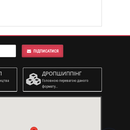
ПІДПИСАТИСЯ
Л
ДРОПШИППІНГ
ництва
Головною перевагою даного
формату...