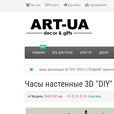
Про нас
Оплата
Доставка
Дропшиппінг
NEW
НОВИНКИ
ВСЕ ДЛЯ КУХНІ
ІНТЕР`ЕР
ДЕКОР
Часы настенные 3D "DIY" ZH012 СРЕДНИЕ черные
Часы настенные 3D "DIY
Модель:
ZH012 СР чер
0 відгуків