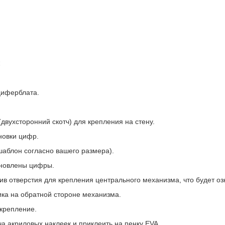
:
циферблата.
двухсторонний скотч) для крепления на стену.
новки цифр.
шаблон согласно вашего размера).
тановлены цифры.
ив отверстия для крепления центрального механизма, что будет оз
ика на обратной стороне механизма.
 крепление.
ча акриловых наклеек и приклеить на пенку EVA