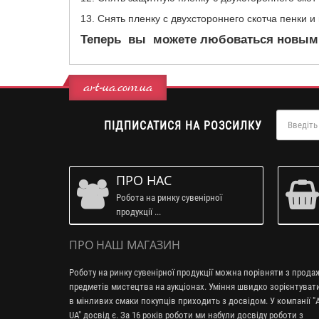
13. Снять пленку с двухстороннего скотча пенки 
Теперь вы можете любоваться новыми 
art-ua.com.ua
ПІДПИСАТИСЯ НА РОЗСИЛКУ
ПРО НАС
Робота на ринку сувенірної
продукції ...
ПРО НАШ МАГАЗИН
Роботу на ринку сувенірної продукції можна порівняти з прод
предметів мистецтва на аукціонах. Уміння швидко зорієнтуват
в мінливих смаки покупців приходить з досвідом. У компанії "A
UA" досвід є. За 16 років роботи ми набули досвіду роботи з