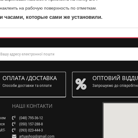
и наклеить на рабочую поверхность по отметкам.
часами, которые сами же установили.
ОПЛАТА /ДОСТАВКА
ОПТОВИЙ ВІДДІ
Способи доставки та оплати
Запрошуємо до співробіт
НАШІ КОНТАКТИ
ажем
(048) 795-36-12
ися
(050) 157-288-8
RT-
(093) 023-444-3
artuashop@gmail.com