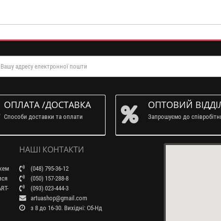
ОПЛАТА /ДОСТАВКА
ОПТОВИЙ ВІДДІ
Способи доставки та оплати
Запрошуємо до співробіт
НАШІ КОНТАКТИ
ажем
(048) 795-36-12
ися
(050) 157-288-8
RT-
(093) 023-444-3
artuashop@gmail.com
з 8 до 16-30. Вихідні: Сб-Нд