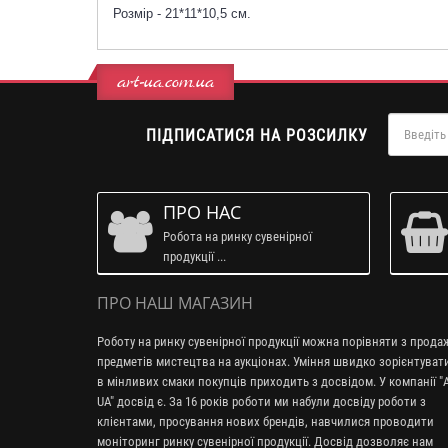
Розмір - 21*11*10,5 см.
art-ua.com.ua
ПІДПИСАТИСЯ НА РОЗСИЛКУ
ПРО НАС
Робота на ринку сувенірної
продукції ...
ПРО НАШ МАГАЗИН
Роботу на ринку сувенірної продукції можна порівняти з прод
предметів мистецтва на аукціонах. Уміння швидко зорієнтуват
в мінливих смаки покупців приходить з досвідом. У компанії "A
UA" досвід є. За 16 років роботи ми набули досвіду роботи з
клієнтами, просування нових брендів, навчилися проводити
моніторинг ринку сувенірної продукції. Досвід дозволяє нам