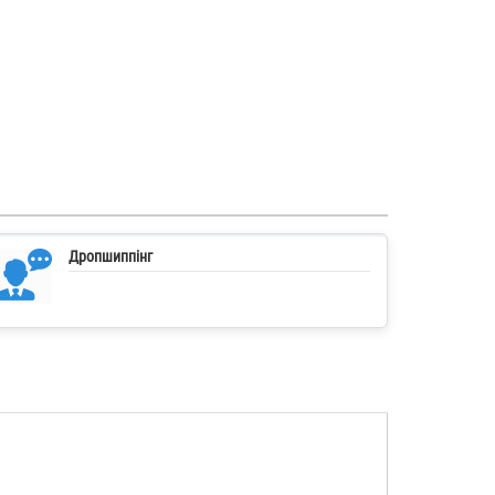
Дропшиппінг