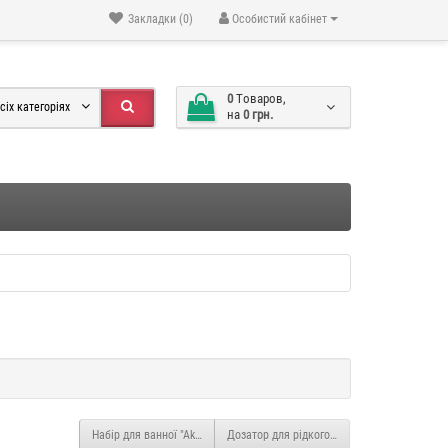
Закладки (0)
Особистий кабінет
0
Tоваров,
сіх категоріях
на
0 грн.
Набір для ванної "Akvatika" YX037
Дозатор для рідкого мила "Rodos" YX031