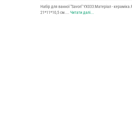
Набір для ванної "Savon" YX033:Матеріал - кераміка.Р
21*11*10,5 см....
Читати далі...