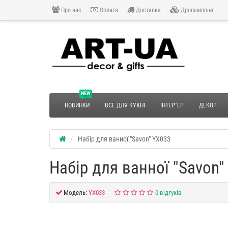
Про нас
Оплата
Доставка
Дропшиппінг
NEW
НОВИНКИ
ВСЕ ДЛЯ КУХНІ
ІНТЕР`ЕР
ДЕКОР
Набір для ванної "Savon" YX033
Набір для ванної "Savon"
Модель:
YX033
0 відгуків