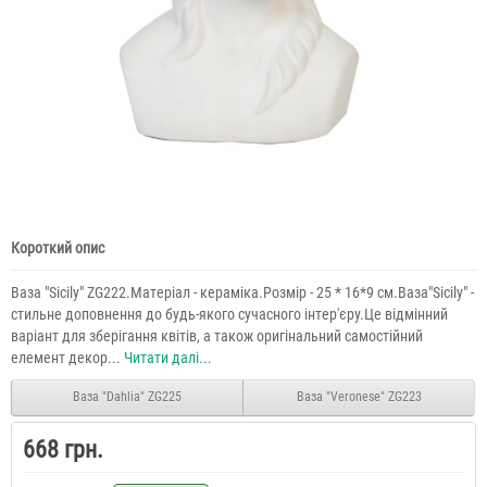
Короткий опис
Ваза "Sicily" ZG222.Матеріал - кераміка.Розмір - 25 * 16*9 см.Ваза"Sicily" -
стильне доповнення до будь-якого сучасного інтер'єру.Це відмінний
варіант для зберігання квітів, а також оригінальний самостійний
елемент декор...
Читати далі...
Ваза "Dahlia" ZG225
Ваза "Veronese" ZG223
668 грн.