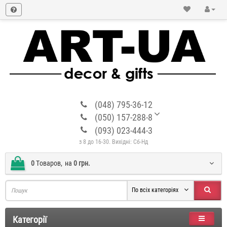
(048) 795-36-12
(050) 157-288-8
(093) 023-444-3
з 8 до 16-30. Вихідні: Сб-Нд
0
Tоваров,
на
0 грн.
По всіх категоріях
Категорії