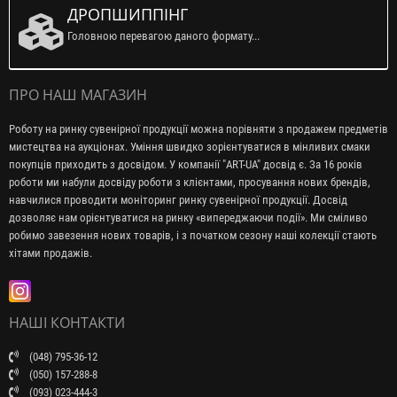
ДРОПШИППІНГ
Головною перевагою даного формату...
ПРО НАШ МАГАЗИН
Роботу на ринку сувенірної продукції можна порівняти з продажем предметів
мистецтва на аукціонах. Уміння швидко зорієнтуватися в мінливих смаки
покупців приходить з досвідом. У компанії "ART-UA" досвід є. За 16 років
роботи ми набули досвіду роботи з клієнтами, просування нових брендів,
навчилися проводити моніторинг ринку сувенірної продукції. Досвід
дозволяє нам орієнтуватися на ринку «випереджаючи події». Ми сміливо
робимо завезення нових товарів, і з початком сезону наші колекції стають
хітами продажів.
НАШІ КОНТАКТИ
(048) 795-36-12
(050) 157-288-8
(093) 023-444-3