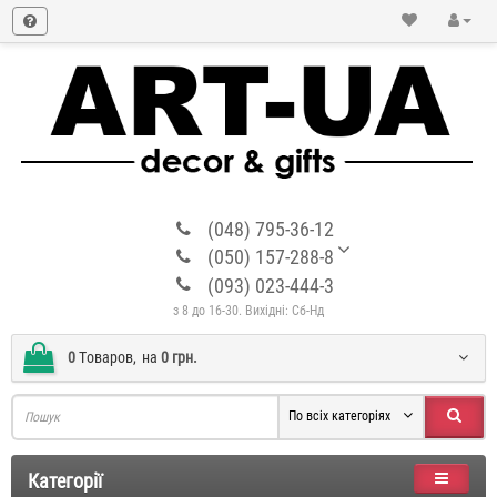
(048) 795-36-12
(050) 157-288-8
(093) 023-444-3
з 8 до 16-30. Вихідні: Сб-Нд
0
Tоваров,
на
0 грн.
По всіх категоріях
Категорії