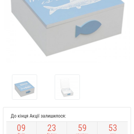
До кінця Акції залишилося:
0
9
2
3
5
9
5
3