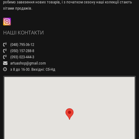
робимо завезення нових товарів, і з початком сезону наші колекції стають
хітами продажів.
НАШІ КОНТАКТИ
(048) 795-36-12
(050) 157-288-8
(093) 023-444-3
artuashop@gmail.com
з 8 до 16-30. Вихідні: Сб-Нд