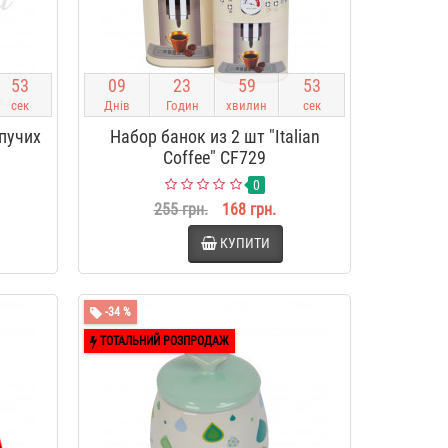
5
2
0
9
2
3
5
9
5
2
сек
Днів
Годин
хвилин
сек
пучих
Набор банок из 2 шт "Italian
Coffee" CF729
0
255 грн.
168 грн.
КУПИТИ
-34 %
ТОТАЛЬНИЙ РОЗПРОДАЖ