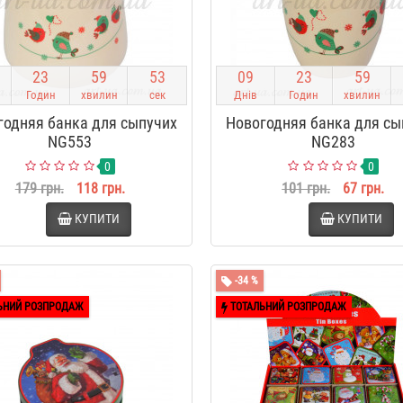
2
3
5
9
5
2
0
9
2
3
5
9
Годин
хвилин
сек
Днів
Годин
хвилин
годняя банка для сыпучих
Новогодняя банка для сы
NG553
NG283
0
0
179 грн.
118 грн.
101 грн.
67 грн.
КУПИТИ
КУПИТИ
-34 %
ЬНИЙ РОЗПРОДАЖ
ТОТАЛЬНИЙ РОЗПРОДАЖ