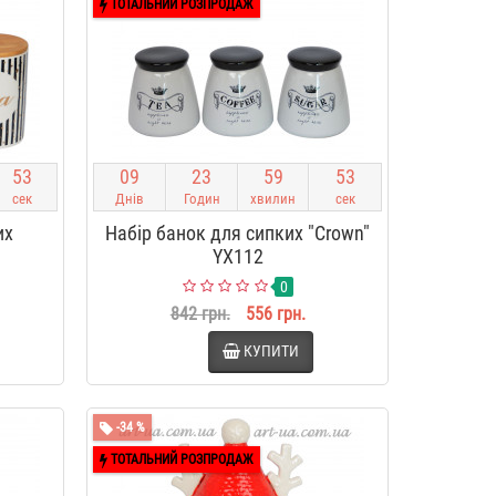
ТОТАЛЬНИЙ РОЗПРОДАЖ
5
2
0
9
2
3
5
9
5
2
сек
Днів
Годин
хвилин
сек
их
Набір банок для сипких "Crown"
YX112
0
842 грн.
556 грн.
КУПИТИ
-34 %
ТОТАЛЬНИЙ РОЗПРОДАЖ