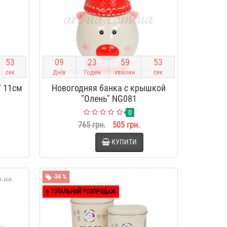
5
2
0
9
2
3
5
9
5
2
сек
Днів
Годин
хвилин
сек
" 11см
Новогодняя банка с крышкой
"Олень" NG081
0
765 грн.
505 грн.
КУПИТИ
-34 %
ТОТАЛЬНИЙ РОЗПРОДАЖ