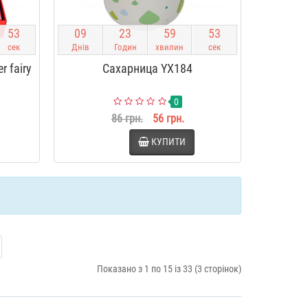
5
2
0
9
2
3
5
9
5
2
сек
Днів
Годин
хвилин
сек
 fairy
Сахарница YX184
0
86 грн.
56 грн.
КУПИТИ
Показано з 1 по 15 із 33 (3 сторінок)