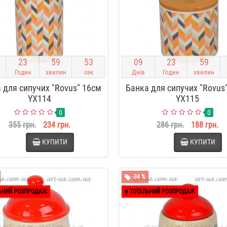
2
3
5
9
5
2
0
9
2
3
5
9
Годин
хвилин
сек
Днів
Годин
хвилин
 для сипучих "Rovus" 16см
Банка для сипучих "Rovus
YX114
YX115
0
0
355 грн.
234 грн.
286 грн.
188 грн.
КУПИТИ
КУПИТИ
-34 %
ЬНИЙ РОЗПРОДАЖ
ТОТАЛЬНИЙ РОЗПРОДАЖ