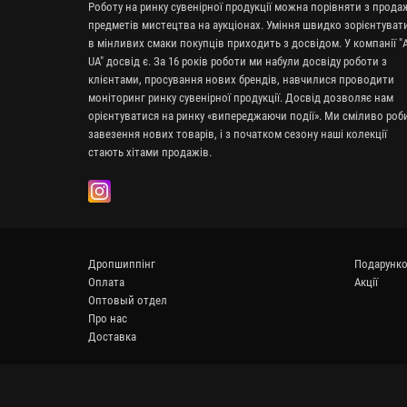
Роботу на ринку сувенірної продукції можна порівняти з прод
предметів мистецтва на аукціонах. Уміння швидко зорієнтуват
в мінливих смаки покупців приходить з досвідом. У компанії "A
UA" досвід є. За 16 років роботи ми набули досвіду роботи з
клієнтами, просування нових брендів, навчилися проводити
моніторинг ринку сувенірної продукції. Досвід дозволяє нам
орієнтуватися на ринку «випереджаючи події». Ми сміливо ро
завезення нових товарів, і з початком сезону наші колекції
стають хітами продажів.
Дропшиппінг
Подарунко
Оплата
Акції
Оптовый отдел
Про нас
Доставка