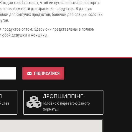
Каждая хозяйка хочет, чтоб ее кухня вызывала восторг и
азличные емкости для хранения продуктов. В данную
обки для сыпучих продуктов, баночки для специй, солонки
угое.
я продуктов оптом. Здесь они представлены в полном
я любой девушки и женщины.
ПІДПИСАТИСЯ
Л
ДРОПШИППІНГ
ництва
Головною перевагою даного
формату...