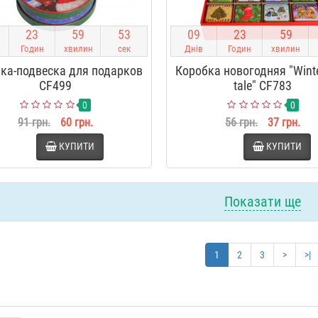
2
3
5
9
5
2
0
9
2
3
5
9
Годин
хвилин
сек
Днів
Годин
хвилин
ка-подвеска для подарков
Коробка новогодняя "Winter
CF499
tale" CF783
0
0
91 грн.
60 грн.
56 грн.
37 грн.
КУПИТИ
КУПИТИ
Показати ще
1
2
3
>
>|