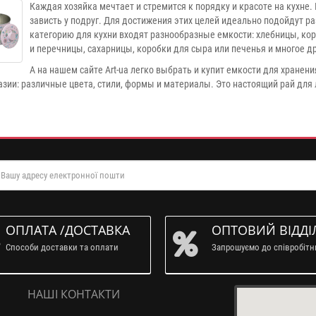
Каждая хозяйка мечтает и стремится к порядку и красоте на кухне. 
зависть у подруг. Для достижения этих целей идеально подойдут р
категорию для кухни входят разнообразные емкости: хлебницы, кор
и перечницы, сахарницы, коробки для сыра или печенья и многое др
А на нашем сайте
Art
-
ua
легко выбрать и купит емкости для хранени
азии: различные цвета, стили, формы и материалы. Это настоящий рай дл
ОПЛАТА /ДОСТАВКА
ОПТОВИЙ ВІДДІ
Способи доставки та оплати
Запрошуємо до співробіт
НАШІ КОНТАКТИ