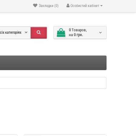
Закладки (0)
Особистий кабінет
0
Tоваров,
сіх категоріях
на
0 грн.
" YX046
Фотоальбом власними руками
-34 %
-34 %
мал. "Compass" AB491
489 грн.
323 грн.