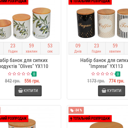
ЬНИЙ РОЗПРОДАЖ
ТОТАЛЬНИЙ РОЗПРОДАЖ
2
3
5
9
5
2
0
9
2
3
5
9
Годин
хвилин
сек
Днів
Годин
хвилин
абір банок для сипких
Набір банок для сипк
родуктів "Оlives" YX110
"Imprese" YX113
0
0
842 грн.
556 грн.
1173 грн.
774 грн.
КУПИТИ
КУПИТИ
-34 %
ЬНИЙ РОЗПРОДАЖ
ТОТАЛЬНИЙ РОЗПРОДАЖ