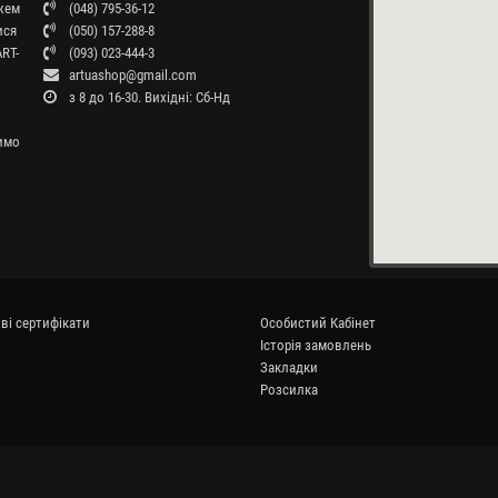
ажем
(048) 795-36-12
ися
(050) 157-288-8
RT-
(093) 023-444-3
artuashop@gmail.com
з 8 до 16-30. Вихідні: Сб-Нд
бимо
ві сертифікати
Особистий Кабінет
Історія замовлень
Закладки
Розсилка