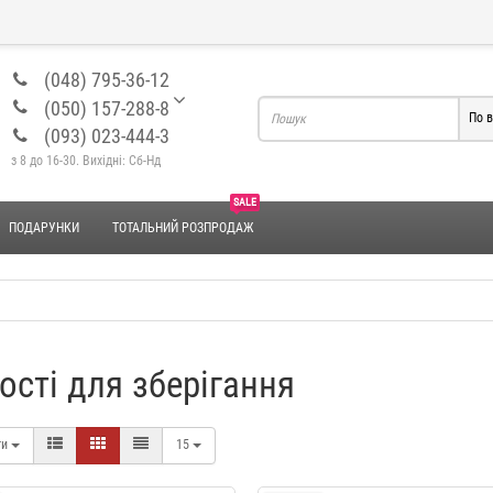
(048) 795-36-12
(050) 157-288-8
По в
(093) 023-444-3
з 8 до 16-30. Вихідні: Сб-Нд
SALE
ПОДАРУНКИ
ТОТАЛЬНИЙ РОЗПРОДАЖ
ості для зберігання
Набір для ванної "Akvatika"
Набір для ванної "Elvin
ти
15
YX037
442 грн.
589 грн.