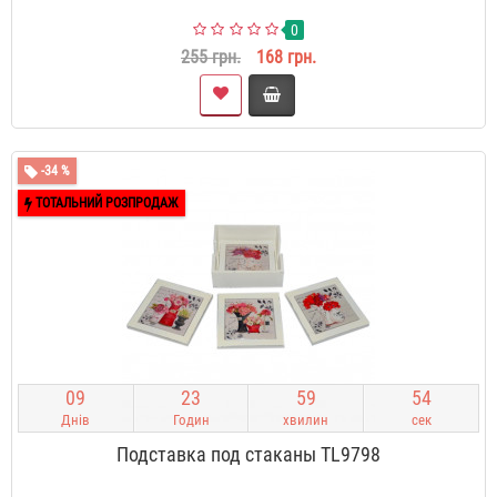
0
255 грн.
168 грн.
-34 %
ТОТАЛЬНИЙ РОЗПРОДАЖ
0
9
2
3
5
9
5
3
Днів
Годин
хвилин
сек
Подставка под стаканы TL9798