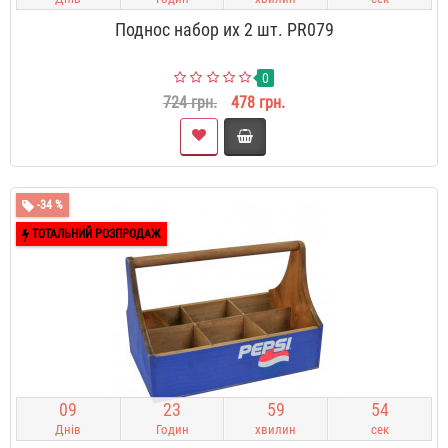
Поднос набор их 2 шт. PR079
0
724 грн.
478 грн.
-34 %
ТОТАЛЬНИЙ РОЗПРОДАЖ
0
9
2
3
5
9
5
3
Днів
Годин
хвилин
сек