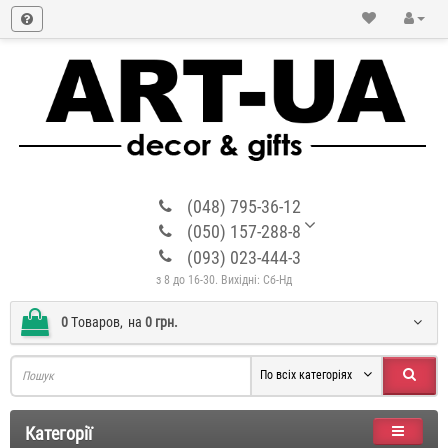
(048) 795-36-12
(050) 157-288-8
(093) 023-444-3
з 8 до 16-30. Вихідні: Сб-Нд
0
Tоваров,
на
0 грн.
По всіх категоріях
Категорії