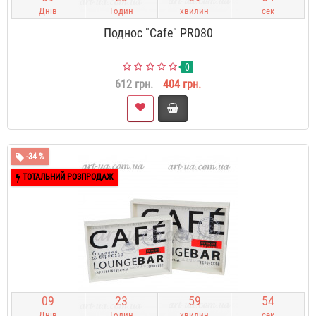
Днів
Годин
хвилин
сек
Поднос "Cafe" PR080
0
612 грн.
404 грн.
-34 %
ТОТАЛЬНИЙ РОЗПРОДАЖ
0
9
2
3
5
9
5
3
Днів
Годин
хвилин
сек