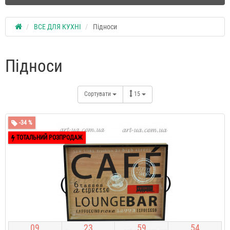
ВСЕ ДЛЯ КУХНІ
Підноси
Підноси
Сортувати
15
-34 %
ТОТАЛЬНИЙ РОЗПРОДАЖ
0
9
2
3
5
9
5
3