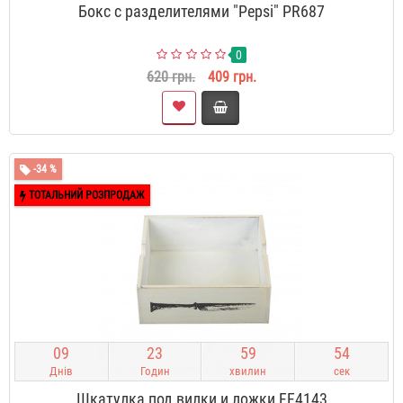
Бокс с разделителями "Pepsi" PR687
0
620 грн.
409 грн.
-34 %
ТОТАЛЬНИЙ РОЗПРОДАЖ
0
9
2
3
5
9
5
3
Днів
Годин
хвилин
сек
Шкатулка под вилки и ложки FF4143