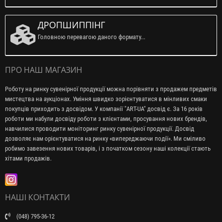
ДРОПШИППІНГ
Головною перевагою даного формату...
ПРО НАШ МАГАЗИН
Роботу на ринку сувенірної продукції можна порівняти з продажем предметів
мистецтва на аукціонах. Уміння швидко зорієнтуватися в мінливих смаки
покупців приходить з досвідом. У компанії "ART-UA" досвід є. За 16 років
роботи ми набули досвіду роботи з клієнтами, просування нових брендів,
навчилися проводити моніторинг ринку сувенірної продукції. Досвід
дозволяє нам орієнтуватися на ринку «випереджаючи події». Ми сміливо
робимо завезення нових товарів, і з початком сезону наші колекції стають
хітами продажів.
НАШІ КОНТАКТИ
(048) 795-36-12