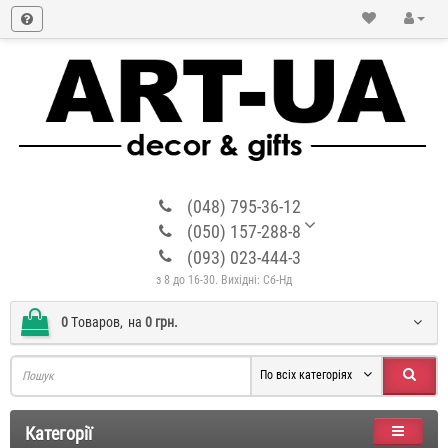
(048) 795-36-12
(050) 157-288-8
(093) 023-444-3
з 8 до 16-30. Вихідні: Сб-Нд
0
Tоваров,
на
0 грн.
По всіх категоріях
Категорії