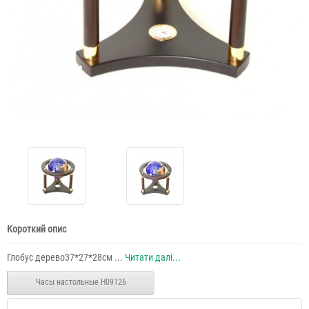
Короткий опис
Глобус дерево37*27*28см ...
Читати далі...
Часы настольные H09126