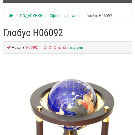
ПОДАРУНКИ
Офісні аксесуари
Глобус H06092
Глобус H06092
Модель:
H06092
0 відгуків