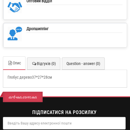
Оптовий відділ
Дропшиппінг
Опис
Відгуків (0)
Question - answer (0)
Глобус дерево37*27*28см
art-ua.com.ua
ПІДПИСАТИСЯ НА РОЗСИЛКУ