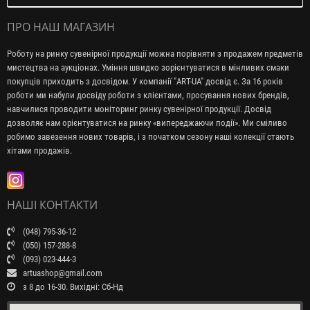
ПРО НАШ МАГАЗИН
Роботу на ринку сувенірної продукції можна порівняти з продажем предметів
мистецтва на аукціонах. Уміння швидко зорієнтуватися в мінливих смаки
покупців приходить з досвідом. У компанії "ART-UA" досвід є. За 16 років
роботи ми набули досвіду роботи з клієнтами, просування нових брендів,
навчилися проводити моніторинг ринку сувенірної продукції. Досвід
дозволяє нам орієнтуватися на ринку «випереджаючи події». Ми сміливо
робимо завезення нових товарів, і з початком сезону наші колекції стають
хітами продажів.
НАШІ КОНТАКТИ
(048) 795-36-12
(050) 157-288-8
(093) 023-444-3
artuashop@gmail.com
з 8 до 16-30. Вихідні: Сб-Нд