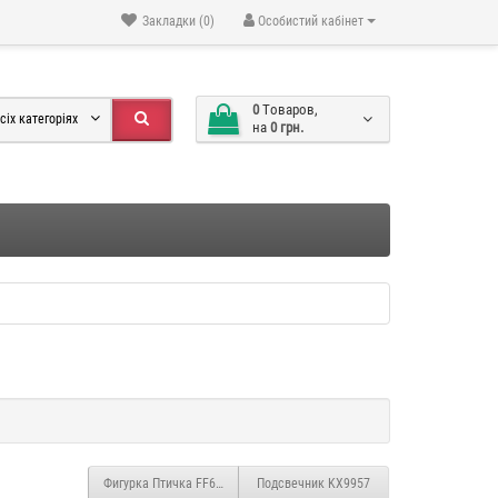
Закладки (0)
Особистий кабінет
0
Tоваров,
сіх категоріях
на
0 грн.
Фигурка Птичка FF619
Подсвечник KX9957