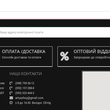
ОПЛАТА /ДОСТАВКА
ОПТОВИЙ ВІДДІ
Способи доставки та оплати
Запрошуємо до співробіт
НАШІ КОНТАКТИ
ажем
(048) 795-36-12
ися
(050) 157-288-8
RT-
(093) 023-444-3
artuashop@gmail.com
з 8 до 16-30. Вихідні: Сб-Нд