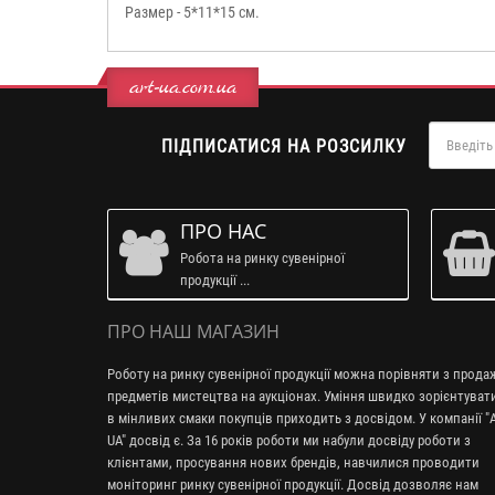
Размер - 5*11*15 см.
art-ua.com.ua
ПІДПИСАТИСЯ НА РОЗСИЛКУ
ПРО НАС
Робота на ринку сувенірної
продукції ...
ПРО НАШ МАГАЗИН
Роботу на ринку сувенірної продукції можна порівняти з прод
предметів мистецтва на аукціонах. Уміння швидко зорієнтуват
в мінливих смаки покупців приходить з досвідом. У компанії "A
UA" досвід є. За 16 років роботи ми набули досвіду роботи з
клієнтами, просування нових брендів, навчилися проводити
моніторинг ринку сувенірної продукції. Досвід дозволяє нам