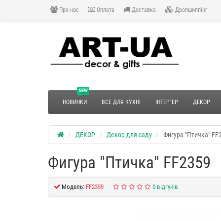
Про нас
Оплата
Доставка
Дропшиппінг
NEW
НОВИНКИ
ВСЕ ДЛЯ КУХНІ
ІНТЕР`ЕР
ДЕКОР
ДЕКОР
Декор для саду
Фигура "Птичка" FF
Фигура "Птичка" FF2359
Модель:
FF2359
0 відгуків