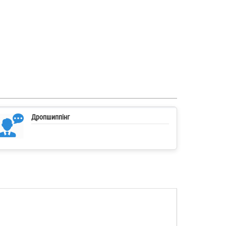
Дропшиппінг