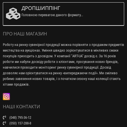
ДРОПШИППІНГ
Головною перевагою даного формату...
ПРО НАШ МАГАЗИН
Роботу на ринку сувенірної продукції можна порівняти з продажем предметів
мистецтва на аукціонах. Уміння швидко зорієнтуватися в мінливих смаки
покупців приходить з досвідом. У компанії "ART-UA" досвід є. За 16 років
роботи ми набули досвіду роботи з клієнтами, просування нових брендів,
навчилися проводити моніторинг ринку сувенірної продукції. Досвід
дозволяє нам орієнтуватися на ринку «випереджаючи події». Ми сміливо
робимо завезення нових товарів, і з початком сезону наші колекції стають
хітами продажів.
НАШІ КОНТАКТИ
(048) 795-36-12
(050) 157-288-8