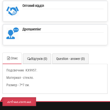
Оптовий відділ
Дропшиппінг
Опис
Відгуків (0)
Question - answer (0)
Подсвечник KX9957.
Материал - стекло.
Размер - 7*7 см.
art-ua.com.ua