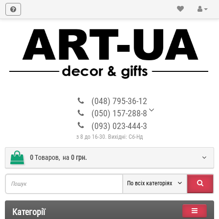
(048) 795-36-12
(050) 157-288-8
(093) 023-444-3
з 8 до 16-30. Вихідні: Сб-Нд
0
Tоваров,
на
0 грн.
По всіх категоріях
Категорії