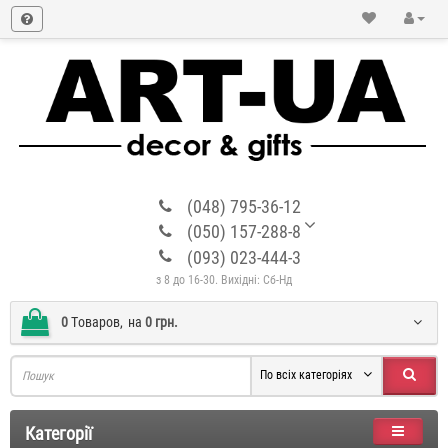
(048) 795-36-12
(050) 157-288-8
(093) 023-444-3
з 8 до 16-30. Вихідні: Сб-Нд
0
Tоваров,
на
0 грн.
По всіх категоріях
Категорії