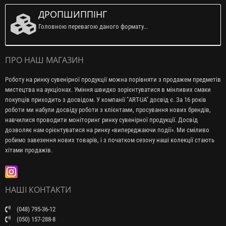
ДРОПШИППІНГ
Головною перевагою даного формату...
ПРО НАШ МАГАЗИН
Роботу на ринку сувенірної продукції можна порівняти з продажем предметів
мистецтва на аукціонах. Уміння швидко зорієнтуватися в мінливих смаки
покупців приходить з досвідом. У компанії "ART-UA" досвід є. За 16 років
роботи ми набули досвіду роботи з клієнтами, просування нових брендів,
навчилися проводити моніторинг ринку сувенірної продукції. Досвід
дозволяє нам орієнтуватися на ринку «випереджаючи події». Ми сміливо
робимо завезення нових товарів, і з початком сезону наші колекції стають
хітами продажів.
НАШІ КОНТАКТИ
(048) 795-36-12
(050) 157-288-8