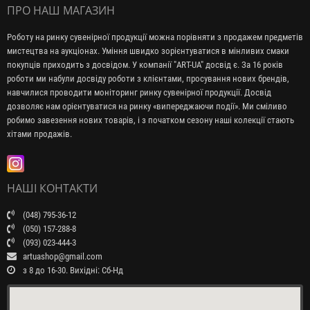
ПРО НАШ МАГАЗИН
Роботу на ринку сувенірної продукції можна порівняти з продажем предметів
мистецтва на аукціонах. Уміння швидко зорієнтуватися в мінливих смаки
покупців приходить з досвідом. У компанії "ART-UA" досвід є. За 16 років
роботи ми набули досвіду роботи з клієнтами, просування нових брендів,
навчилися проводити моніторинг ринку сувенірної продукції. Досвід
дозволяє нам орієнтуватися на ринку «випереджаючи події». Ми сміливо
робимо завезення нових товарів, і з початком сезону наші колекції стають
хітами продажів.
НАШІ КОНТАКТИ
(048) 795-36-12
(050) 157-288-8
(093) 023-444-3
artuashop@gmail.com
з 8 до 16-30. Вихідні: Сб-Нд