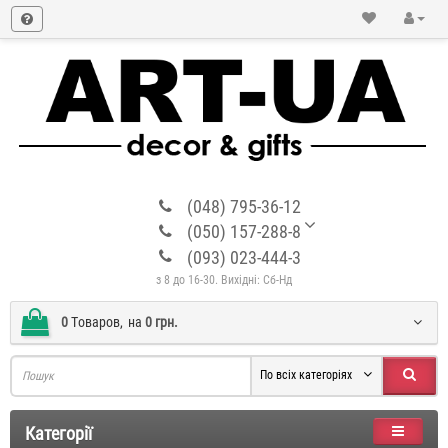
(048) 795-36-12
(050) 157-288-8
(093) 023-444-3
з 8 до 16-30. Вихідні: Сб-Нд
0
Tоваров,
на
0 грн.
По всіх категоріях
Категорії