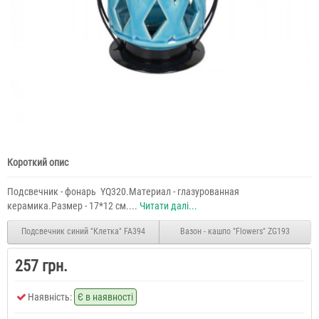
Короткий опис
Подсвечник - фонарь YQ320.Материал - глазурованная
керамика.Размер - 17*12 см....
Читати далі...
Подсвечник синий "Клетка" FA394
Вазон - кашпо "Flowers" ZG193
257 грн.
Наявність:
Є в наявності