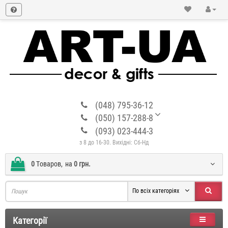
(048) 795-36-12
(050) 157-288-8
(093) 023-444-3
з 8 до 16-30. Вихідні: Сб-Нд
0
Tоваров,
на
0 грн.
По всіх категоріях
Категорії