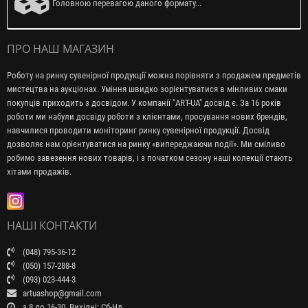
Головною перевагою даного формату...
ПРО НАШ МАГАЗИН
Роботу на ринку сувенірної продукції можна порівняти з продажем предметів
мистецтва на аукціонах. Уміння швидко зорієнтуватися в мінливих смаки
покупців приходить з досвідом. У компанії "ART-UA" досвід є. За 16 років
роботи ми набули досвіду роботи з клієнтами, просування нових брендів,
навчилися проводити моніторинг ринку сувенірної продукції. Досвід
дозволяє нам орієнтуватися на ринку «випереджаючи події». Ми сміливо
робимо завезення нових товарів, і з початком сезону наші колекції стають
хітами продажів.
НАШІ КОНТАКТИ
(048) 795-36-12
(050) 157-288-8
(093) 023-444-3
artuashop@gmail.com
з 8 до 16-30. Вихідні: Сб-Нд