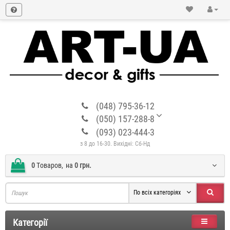
(048) 795-36-12
(050) 157-288-8
(093) 023-444-3
з 8 до 16-30. Вихідні: Сб-Нд
0
Tоваров,
на
0 грн.
По всіх категоріях
Категорії