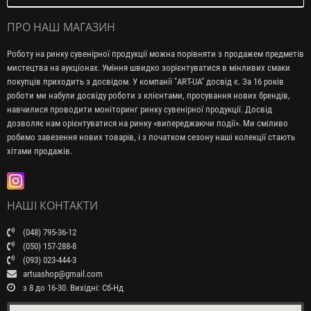
ПРО НАШ МАГАЗИН
Роботу на ринку сувенірної продукції можна порівняти з продажем предметів
мистецтва на аукціонах. Уміння швидко зорієнтуватися в мінливих смаки
покупців приходить з досвідом. У компанії "ART-UA" досвід є. За 16 років
роботи ми набули досвіду роботи з клієнтами, просування нових брендів,
навчилися проводити моніторинг ринку сувенірної продукції. Досвід
дозволяє нам орієнтуватися на ринку «випереджаючи події». Ми сміливо
робимо завезення нових товарів, і з початком сезону наші колекції стають
хітами продажів.
НАШІ КОНТАКТИ
(048) 795-36-12
(050) 157-288-8
(093) 023-444-3
artuashop@gmail.com
з 8 до 16-30. Вихідні: Сб-Нд