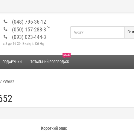
(048) 795-36-12
(050) 157-288-8
По в
(093) 023-444-3
з 8 до 16-30. Вихідні: Сб-Нд
SALE
ПОДАРУНКИ
ТОТАЛЬНИЙ РОЗПРОДАЖ
s" YW652
652
Короткий опис