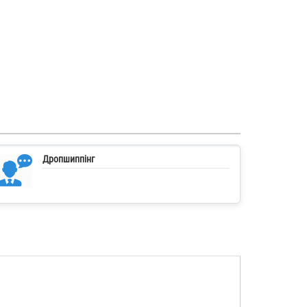
Дропшиппінг