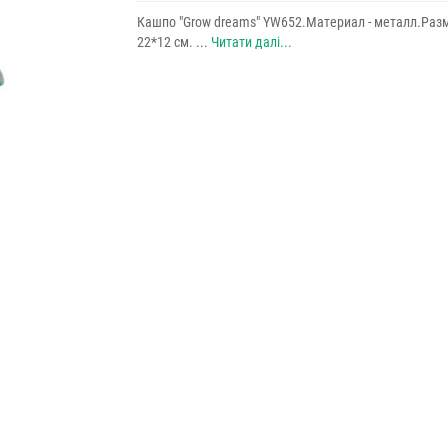
Кашпо "Grow dreams" YW652.Материал - металл.Разм
22*12 см. ...
Читати далі...