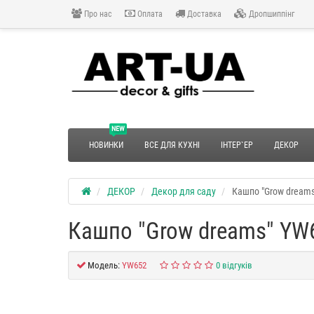
Про нас
Оплата
Доставка
Дропшиппінг
NEW
НОВИНКИ
ВСЕ ДЛЯ КУХНІ
ІНТЕР`ЕР
ДЕКОР
ДЕКОР
Декор для саду
Кашпо "Grow dream
Кашпо "Grow dreams" YW
Модель:
YW652
0 відгуків