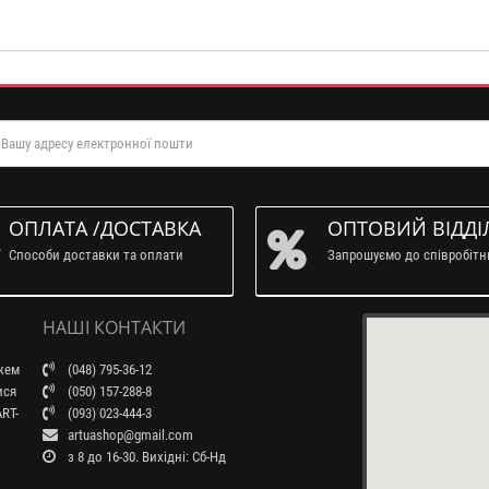
ОПЛАТА /ДОСТАВКА
ОПТОВИЙ ВІДДІ
Способи доставки та оплати
Запрошуємо до співробіт
НАШІ КОНТАКТИ
ажем
(048) 795-36-12
ися
(050) 157-288-8
RT-
(093) 023-444-3
artuashop@gmail.com
з 8 до 16-30. Вихідні: Сб-Нд