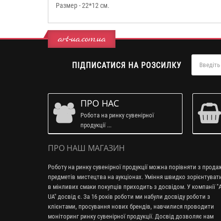
Размер - 22*12 см.
art-ua.com.ua
ПІДПИСАТИСЯ НА РОЗСИЛКУ
ПРО НАС
Робота на ринку сувенірної
продукції ...
ПРО НАШ МАГАЗИН
Роботу на ринку сувенірної продукції можна порівняти з прод
предметів мистецтва на аукціонах. Уміння швидко зорієнтуват
в мінливих смаки покупців приходить з досвідом. У компанії "A
UA" досвід є. За 16 років роботи ми набули досвіду роботи з
клієнтами, просування нових брендів, навчилися проводити
моніторинг ринку сувенірної продукції. Досвід дозволяє нам