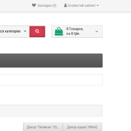
Закладки (0)
Особистий кабінет
0
Tоваров,
сіх категоріях
на
0 грн.
Декор "Пеликан" YQ909
Декор кашпо YW642