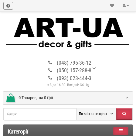
(048) 795-36-12
(050) 157-288-8
(093) 023-444-3
з 8 до 16-30. Вихідні: Сб-Нд
0
Tоваров,
на
0 грн.
По всіх категоріях
Категорії