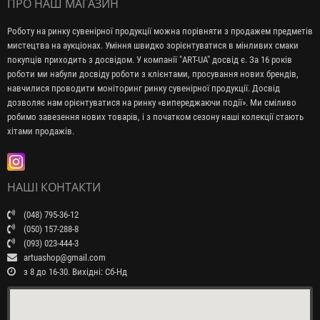
ПРО НАШ МАГАЗИН
Роботу на ринку сувенірної продукції можна порівняти з продажем предметів
мистецтва на аукціонах. Уміння швидко зорієнтуватися в мінливих смаки
покупців приходить з досвідом. У компанії "ART-UA" досвід є. За 16 років
роботи ми набули досвіду роботи з клієнтами, просування нових брендів,
навчилися проводити моніторинг ринку сувенірної продукції. Досвід
дозволяє нам орієнтуватися на ринку «випереджаючи події». Ми сміливо
робимо завезення нових товарів, і з початком сезону наші колекції стають
хітами продажів.
НАШІ КОНТАКТИ
(048) 795-36-12
(050) 157-288-8
(093) 023-444-3
artuashop@gmail.com
з 8 до 16-30. Вихідні: Сб-Нд