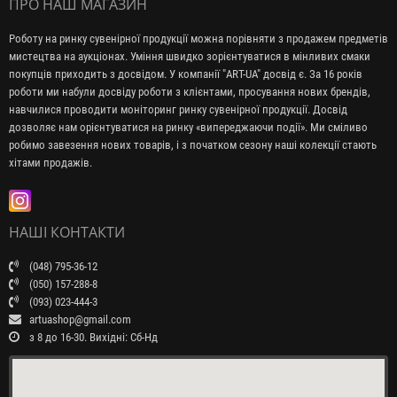
ПРО НАШ МАГАЗИН
Роботу на ринку сувенірної продукції можна порівняти з продажем предметів
мистецтва на аукціонах. Уміння швидко зорієнтуватися в мінливих смаки
покупців приходить з досвідом. У компанії "ART-UA" досвід є. За 16 років
роботи ми набули досвіду роботи з клієнтами, просування нових брендів,
навчилися проводити моніторинг ринку сувенірної продукції. Досвід
дозволяє нам орієнтуватися на ринку «випереджаючи події». Ми сміливо
робимо завезення нових товарів, і з початком сезону наші колекції стають
хітами продажів.
НАШІ КОНТАКТИ
(048) 795-36-12
(050) 157-288-8
(093) 023-444-3
artuashop@gmail.com
з 8 до 16-30. Вихідні: Сб-Нд