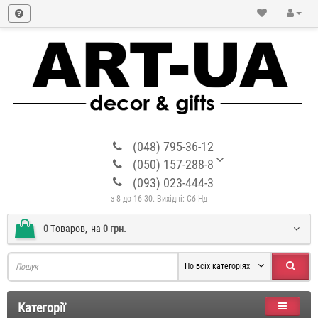
(048) 795-36-12
(050) 157-288-8
(093) 023-444-3
з 8 до 16-30. Вихідні: Сб-Нд
0
Tоваров,
на
0 грн.
По всіх категоріях
Категорії