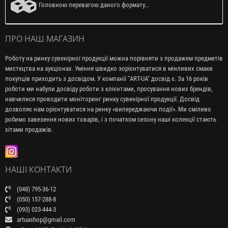
Головною перевагою даного формату...
ПРО НАШ МАГАЗИН
Роботу на ринку сувенірної продукції можна порівняти з продажем предметів
мистецтва на аукціонах. Уміння швидко зорієнтуватися в мінливих смаки
покупців приходить з досвідом. У компанії "ART-UA" досвід є. За 16 років
роботи ми набули досвіду роботи з клієнтами, просування нових брендів,
навчилися проводити моніторинг ринку сувенірної продукції. Досвід
дозволяє нам орієнтуватися на ринку «випереджаючи події». Ми сміливо
робимо завезення нових товарів, і з початком сезону наші колекції стають
хітами продажів.
НАШІ КОНТАКТИ
(048) 795-36-12
(050) 157-288-8
(093) 023-444-3
artuashop@gmail.com