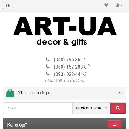
(048) 795-36-12
(050) 157-288-8
(093) 023-444-3
з 8 до 16-30. Вихідні: Сб-Нд
0
Tоваров,
на
0 грн.
По всіх категоріях
Категорії