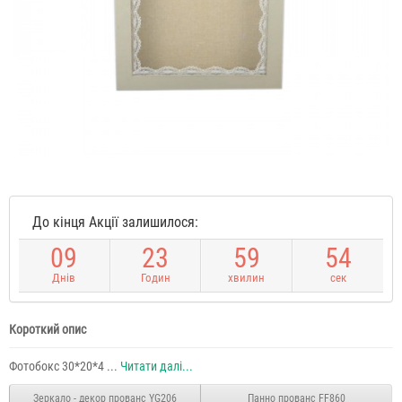
До кінця Акції залишилося:
0
9
2
3
5
9
5
4
Днів
Годин
хвилин
сек
Короткий опис
Фотобокс 30*20*4 ...
Читати далі...
Зеркало - декор прованс YG206
Панно прованс FF860