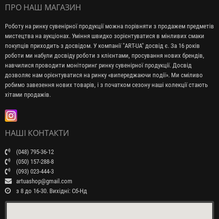
ПРО НАШ МАГАЗИН
Роботу на ринку сувенірної продукції можна порівняти з продажем предметів
мистецтва на аукціонах. Уміння швидко зорієнтуватися в мінливих смаки
покупців приходить з досвідом. У компанії "ART-UA" досвід є. За 16 років
роботи ми набули досвіду роботи з клієнтами, просування нових брендів,
навчилися проводити моніторинг ринку сувенірної продукції. Досвід
дозволяє нам орієнтуватися на ринку «випереджаючи події». Ми сміливо
робимо завезення нових товарів, і з початком сезону наші колекції стають
хітами продажів.
НАШІ КОНТАКТИ
(048) 795-36-12
(050) 157-288-8
(093) 023-444-3
artuashop@gmail.com
з 8 до 16-30. Вихідні: Сб-Нд