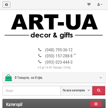
(048) 795-36-12
(050) 157-288-8
(093) 023-444-3
з 8 до 16-30. Вихідні: Сб-Нд
0
Tоваров,
на
0 грн.
По всіх категоріях
Категорії