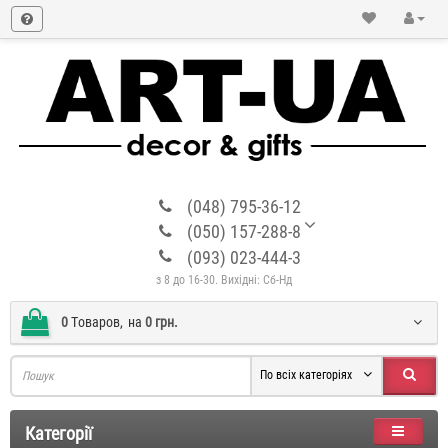
(048) 795-36-12
(050) 157-288-8
(093) 023-444-3
з 8 до 16-30. Вихідні: Сб-Нд
0
Tоваров,
на
0 грн.
По всіх категоріях
Категорії