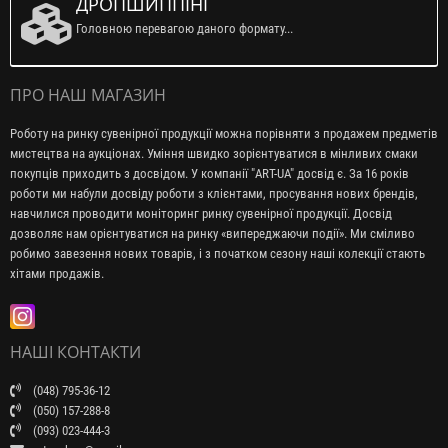
ДРОПШИППІНГ
Головною перевагою даного формату...
ПРО НАШ МАГАЗИН
Роботу на ринку сувенірної продукції можна порівняти з продажем предметів
мистецтва на аукціонах. Уміння швидко зорієнтуватися в мінливих смаки
покупців приходить з досвідом. У компанії "ART-UA" досвід є. За 16 років
роботи ми набули досвіду роботи з клієнтами, просування нових брендів,
навчилися проводити моніторинг ринку сувенірної продукції. Досвід
дозволяє нам орієнтуватися на ринку «випереджаючи події». Ми сміливо
робимо завезення нових товарів, і з початком сезону наші колекції стають
хітами продажів.
НАШІ КОНТАКТИ
(048) 795-36-12
(050) 157-288-8
(093) 023-444-3