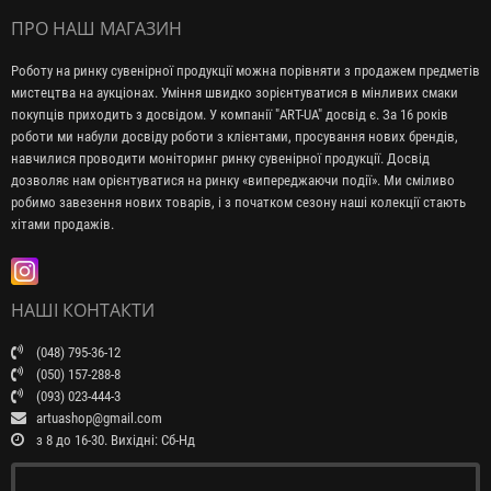
ПРО НАШ МАГАЗИН
Роботу на ринку сувенірної продукції можна порівняти з продажем предметів
мистецтва на аукціонах. Уміння швидко зорієнтуватися в мінливих смаки
покупців приходить з досвідом. У компанії "ART-UA" досвід є. За 16 років
роботи ми набули досвіду роботи з клієнтами, просування нових брендів,
навчилися проводити моніторинг ринку сувенірної продукції. Досвід
дозволяє нам орієнтуватися на ринку «випереджаючи події». Ми сміливо
робимо завезення нових товарів, і з початком сезону наші колекції стають
хітами продажів.
НАШІ КОНТАКТИ
(048) 795-36-12
(050) 157-288-8
(093) 023-444-3
artuashop@gmail.com
з 8 до 16-30. Вихідні: Сб-Нд