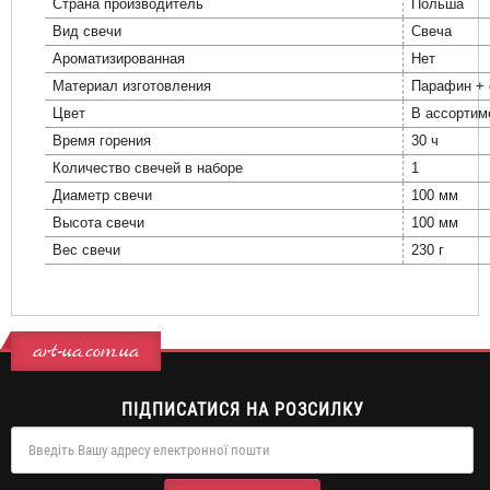
Страна производитель
Польша
Вид свечи
Свеча
Ароматизированная
Нет
Материал изготовления
Парафин + 
Цвет
В ассортим
Время горения
30 ч
Количество свечей в наборе
1
Диаметр свечи
100 мм
Высота свечи
100 мм
Вес свечи
230 г
art-ua.com.ua
ПІДПИСАТИСЯ НА РОЗСИЛКУ