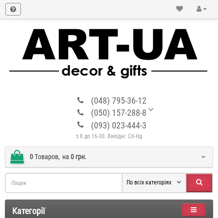
(048) 795-36-12
(050) 157-288-8
(093) 023-444-3
з 8 до 16-30. Вихідні: Сб-Нд
0
Tоваров,
на
0 грн.
По всіх категоріях
Категорії