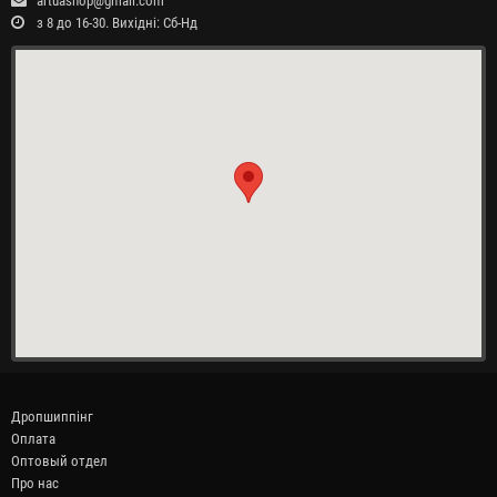
artuashop@gmail.com
з 8 до 16-30. Вихідні: Сб-Нд
Дропшиппінг
Оплата
Оптовый отдел
Про нас