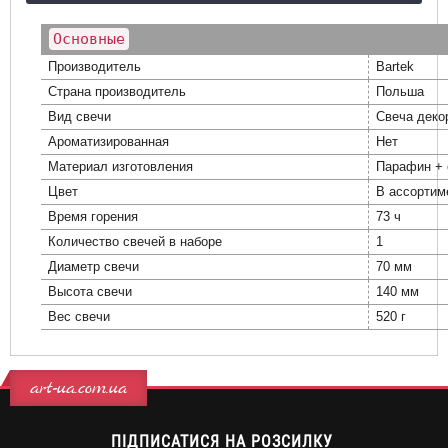
Основные
Производитель
Bartek
Страна производитель
Польша
Вид свечи
Свеча деко
Ароматизированная
Нет
Материал изготовления
Парафин + 
Цвет
В ассортим
Время горения
73 ч
Количество свечей в наборе
1
Диаметр свечи
70 мм
Высота свечи
140 мм
Вес свечи
520 г
art-ua.com.ua
ПІДПИСАТИСЯ НА РОЗСИЛКУ