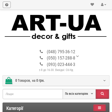
(048) 795-36-12
(050) 157-288-8
(093) 023-444-3
з 8 до 16-30. Вихідні: Сб-Нд
0
Tоваров,
на
0 грн.
По всіх категоріях
Категорії