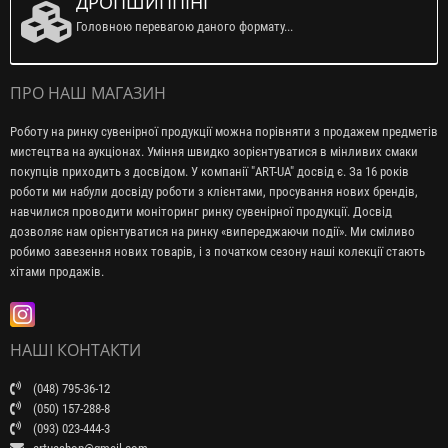
ДРОПШИППІНГ
Головною перевагою даного формату...
ПРО НАШ МАГАЗИН
Роботу на ринку сувенірної продукції можна порівняти з продажем предметів
мистецтва на аукціонах. Уміння швидко зорієнтуватися в мінливих смаки
покупців приходить з досвідом. У компанії "ART-UA" досвід є. За 16 років
роботи ми набули досвіду роботи з клієнтами, просування нових брендів,
навчилися проводити моніторинг ринку сувенірної продукції. Досвід
дозволяє нам орієнтуватися на ринку «випереджаючи події». Ми сміливо
робимо завезення нових товарів, і з початком сезону наші колекції стають
хітами продажів.
НАШІ КОНТАКТИ
(048) 795-36-12
(050) 157-288-8
(093) 023-444-3