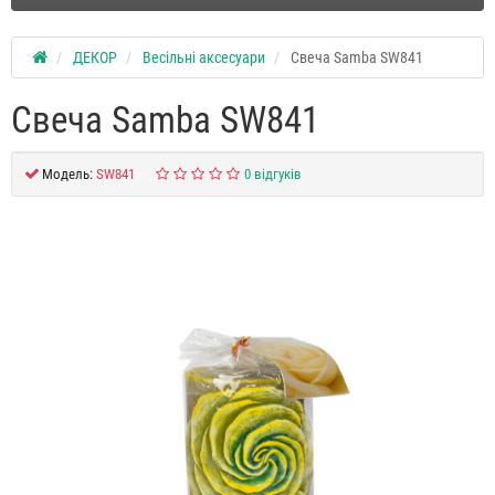
ДЕКОР
Весільні аксесуари
Свеча Samba SW841
Свеча Samba SW841
Модель:
SW841
0 відгуків