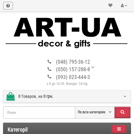
(048) 795-36-12
(050) 157-288-8
(093) 023-444-3
з 8 до 16-30. Вихідні: Сб-Нд
0
Tоваров,
на
0 грн.
По всіх категоріях
Категорії