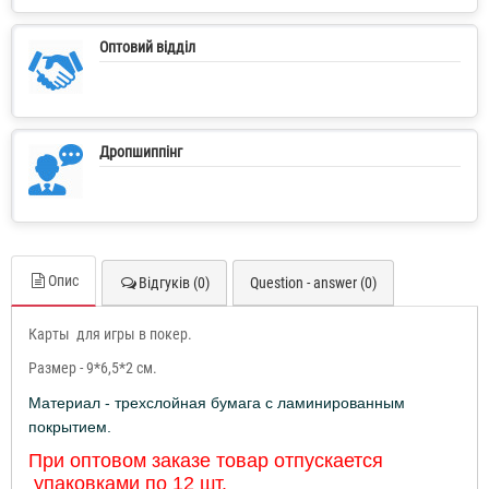
Оптовий відділ
Дропшиппінг
Опис
Відгуків (0)
Question - answer (0)
Карты для игры в покер.
Размер - 9*6,5*2 см.
Материал - трехслойн
ая
бумаг
а
с ламинированным
покрытием.
При оптовом заказе товар отпускается
упаковками по 12 шт.