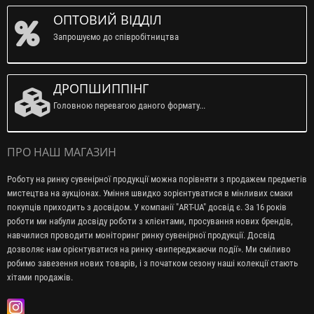
ОПТОВИЙ ВІДДІЛ
Запрошуємо до співробітництва
ДРОПШИППІНГ
Головною перевагою даного формату...
ПРО НАШ МАГАЗИН
Роботу на ринку сувенірної продукції можна порівняти з продажем предметів
мистецтва на аукціонах. Уміння швидко зорієнтуватися в мінливих смаки
покупців приходить з досвідом. У компанії "ART-UA" досвід є. За 16 років
роботи ми набули досвіду роботи з клієнтами, просування нових брендів,
навчилися проводити моніторинг ринку сувенірної продукції. Досвід
дозволяє нам орієнтуватися на ринку «випереджаючи події». Ми сміливо
робимо завезення нових товарів, і з початком сезону наші колекції стають
хітами продажів.