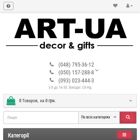
(048) 795-36-12
(050) 157-288-8
(093) 023-444-3
з 8 до 16-30. Вихідні: Сб-Нд
0
Tоваров,
на
0 грн.
По всіх категоріях
Категорії