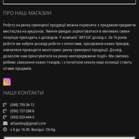
ПРО НАШ МАГАЗИН
Роботу на ринку сувенірної продукції можна порівняти з продажем предметів
мистецтва на аукціонах. Уміння швидко зорієнтуватися в мінливих смаки
покупців приходить з досвідом. У компанії "ART-UA" досвід є. За 16 років
роботи ми набули досвіду роботи з клієнтами, просування нових брендів,
навчилися проводити моніторинг ринку сувенірної продукції. Досвід
дозволяє нам орієнтуватися на ринку «випереджаючи події». Ми сміливо
робимо завезення нових товарів, і з початком сезону наші колекції стають
хітами продажів.
НАШІ КОНТАКТИ
(048) 795-36-12
(050) 157-288-8
(093) 023-444-3
artuashop@gmail.com
з 8 до 16-30. Вихідні: Сб-Нд