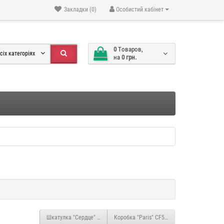
Закладки (0)
Особистий кабінет
0
Tоваров,
сіх категоріях
на
0 грн.
Шкатулка "Сердце" PR18
Коробка "Paris" CF529