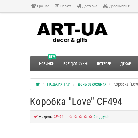
Про нас
Оплата
Доставка
Дропшиппінг
NEW
НОВИНКИ
ВСЕ ДЛЯ КУХНІ
ІНТЕР`ЕР
ДЕКОР
ПОДАРУНКИ
День закоханих
Коробка "Lov
Коробка "Love" CF494
Модель:
CF494
0 відгуків