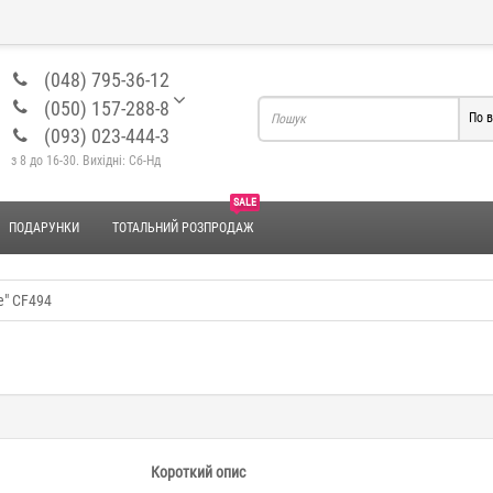
(048) 795-36-12
(050) 157-288-8
По в
(093) 023-444-3
з 8 до 16-30. Вихідні: Сб-Нд
SALE
ПОДАРУНКИ
ТОТАЛЬНИЙ РОЗПРОДАЖ
e" CF494
Короткий опис