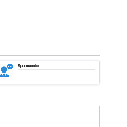
Дропшиппінг