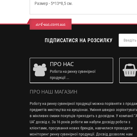
Размер - 5*13*8,5 см.
art-ua.com.ua
ПІДПИСАТИСЯ НА РОЗСИЛКУ
ПРО НАС
Робота на ринку сувенірної
продукції ...
ПРО НАШ МАГАЗИН
Роботу на ринку сувенірної продукції можна порівняти з прод
предметів мистецтва на аукціонах. Уміння швидко зорієнтуват
в мінливих смаки покупців приходить з досвідом. У компанії "A
UA" досвід є. За 16 років роботи ми набули досвіду роботи з
клієнтами, просування нових брендів, навчилися проводити
моніторинг ринку сувенірної продукції. Досвід дозволяє нам