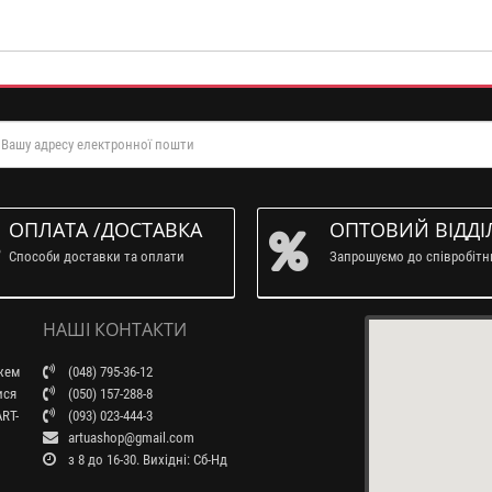
ОПЛАТА /ДОСТАВКА
ОПТОВИЙ ВІДДІ
Способи доставки та оплати
Запрошуємо до співробіт
НАШІ КОНТАКТИ
ажем
(048) 795-36-12
ися
(050) 157-288-8
RT-
(093) 023-444-3
artuashop@gmail.com
з 8 до 16-30. Вихідні: Сб-Нд