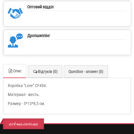
Оптовий відділ
Дропшиппінг
Опис
Відгуків (0)
Question - answer (0)
Коробка "Love" CF494.
Материал - жесть.
Размер - 5*13*8,5 см.
art-ua.com.ua