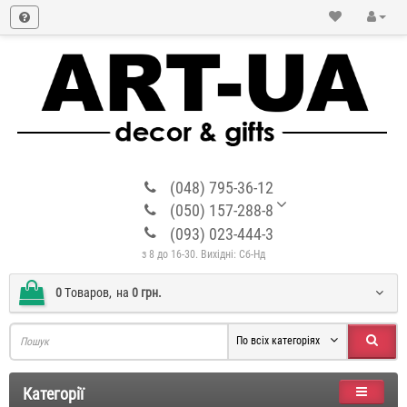
(048) 795-36-12
(050) 157-288-8
(093) 023-444-3
з 8 до 16-30. Вихідні: Сб-Нд
0
Tоваров,
на
0 грн.
По всіх категоріях
Категорії