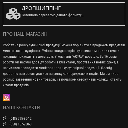
ДРОПШИППІНГ
Головною перевагою даного формату...
ПРО НАШ МАГАЗИН
Роботу на ринку сувенірної продукції можна порівняти з продажем предметів
мистецтва на аукціонах. Уміння швидко зорієнтуватися в мінливих смаки
покупців приходить з досвідом. У компанії "ART-UA" досвід є. За 16 років
роботи ми набули досвіду роботи з клієнтами, просування нових брендів,
навчилися проводити моніторинг ринку сувенірної продукції. Досвід
дозволяє нам орієнтуватися на ринку «випереджаючи події». Ми сміливо
робимо завезення нових товарів, і з початком сезону наші колекції стають
хітами продажів.
НАШІ КОНТАКТИ
(048) 795-36-12
(050) 157-288-8