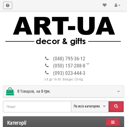
(048) 795-36-12
(050) 157-288-8
(093) 023-444-3
з 8 до 16-30. Вихідні: Сб-Нд
0
Tоваров,
на
0 грн.
По всіх категоріях
Категорії