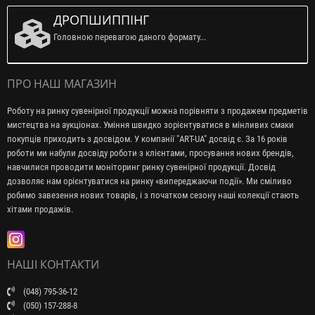
ДРОПШИППІНГ
Головною перевагою даного формату...
ПРО НАШ МАГАЗИН
Роботу на ринку сувенірної продукції можна порівняти з продажем предметів
мистецтва на аукціонах. Уміння швидко зорієнтуватися в мінливих смаки
покупців приходить з досвідом. У компанії "ART-UA" досвід є. За 16 років
роботи ми набули досвіду роботи з клієнтами, просування нових брендів,
навчилися проводити моніторинг ринку сувенірної продукції. Досвід
дозволяє нам орієнтуватися на ринку «випереджаючи події». Ми сміливо
робимо завезення нових товарів, і з початком сезону наші колекції стають
хітами продажів.
НАШІ КОНТАКТИ
(048) 795-36-12
(050) 157-288-8