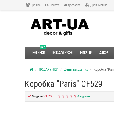
Про нас
Оплата
Доставка
Дропшиппінг
NEW
НОВИНКИ
ВСЕ ДЛЯ КУХНІ
ІНТЕР`ЕР
ДЕКОР
ПОДАРУНКИ
День закоханих
Коробка "Pari
Коробка "Paris" CF529
Модель:
CF529
0 відгуків