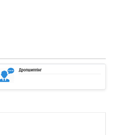
Дропшиппінг