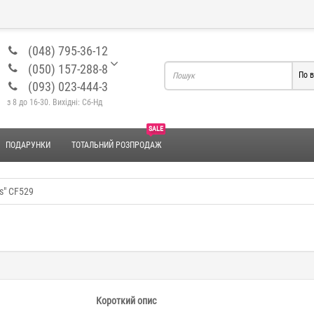
(048) 795-36-12
(050) 157-288-8
По в
(093) 023-444-3
з 8 до 16-30. Вихідні: Сб-Нд
SALE
ПОДАРУНКИ
ТОТАЛЬНИЙ РОЗПРОДАЖ
s" CF529
Короткий опис