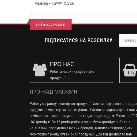
Размер - 4,5*9*12,5 см.
art-ua.com.ua
ПІДПИСАТИСЯ НА РОЗСИЛКУ
ПРО НАС
Робота на ринку сувенірної
продукції ...
ПРО НАШ МАГАЗИН
Роботу на ринку сувенірної продукції можна порівняти з прод
предметів мистецтва на аукціонах. Уміння швидко зорієнтуват
в мінливих смаки покупців приходить з досвідом. У компанії "A
UA" досвід є. За 16 років роботи ми набули досвіду роботи з
клієнтами, просування нових брендів, навчилися проводити
моніторинг ринку сувенірної продукції. Досвід дозволяє нам