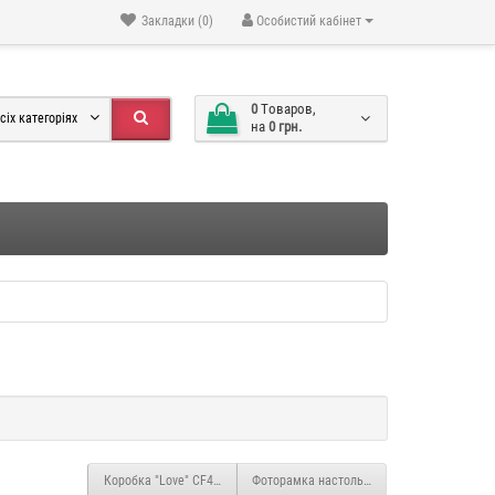
Закладки (0)
Особистий кабінет
0
Tоваров,
сіх категоріях
на
0 грн.
Коробка "Love" CF494
Фоторамка настольная "Кruzhevo" PR5024