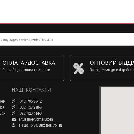
ОПЛАТА /ДОСТАВКА
ОПТОВИЙ ВІДДІ
Способи доставки та оплати
Запрошуємо до співробіт
НАШІ КОНТАКТИ
ажем
(048) 795-36-12
ися
(050) 157-288-8
RT-
(093) 023-444-3
artuashop@gmail.com
з 8 до 16-30. Вихідні: Сб-Нд