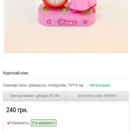
Короткий опис
Сувенир часы принцесса, полирезин, 16*18 см. ...
Читати далі...
Сувенир мишка с диодом AY2208
Шкатулка кошка AY84324
240 грн.
Наявність:
Є в наявності