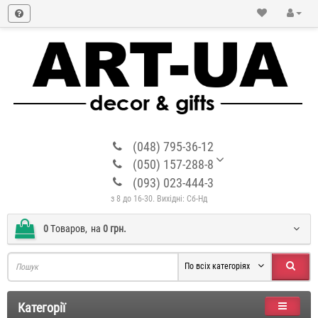
(048) 795-36-12
(050) 157-288-8
(093) 023-444-3
з 8 до 16-30. Вихідні: Сб-Нд
0
Tоваров,
на
0 грн.
По всіх категоріях
Категорії