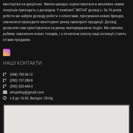
мистецтва на аукціонах. Уміння швидко зорієнтуватися в мінливих смаки
покупців приходить з досвідом. У компанії "ART-UA" досвід є. За 16 років
роботи ми набули досвіду роботи з клієнтами, просування нових брендів,
навчилися проводити моніторинг ринку сувенірної продукції. Досвід
дозволяє нам орієнтуватися на ринку «випереджаючи події». Ми сміливо
робимо завезення нових товарів, і з початком сезону наші колекції стають
хітами продажів.
НАШІ КОНТАКТИ
(048) 795-36-12
(050) 157-288-8
(093) 023-444-3
artuashop@gmail.com
з 8 до 16-30. Вихідні: Сб-Нд