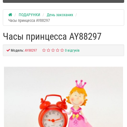
ПОДАРУНКИ
День закоханих
Часы принцесса AY88297
Часы принцесса AY88297
Модель:
AY88297
0 відгуків