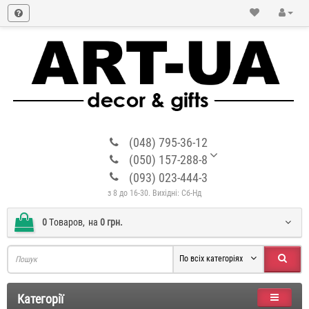
(048) 795-36-12
(050) 157-288-8
(093) 023-444-3
з 8 до 16-30. Вихідні: Сб-Нд
0
Tоваров,
на
0 грн.
По всіх категоріях
Категорії