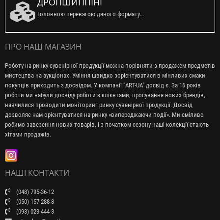
ДРОПШИППІНГ
Головною перевагою даного формату...
ПРО НАШ МАГАЗИН
Роботу на ринку сувенірної продукції можна порівняти з продажем предметів
мистецтва на аукціонах. Уміння швидко зорієнтуватися в мінливих смаки
покупців приходить з досвідом. У компанії "ART-UA" досвід є. За 16 років
роботи ми набули досвіду роботи з клієнтами, просування нових брендів,
навчилися проводити моніторинг ринку сувенірної продукції. Досвід
дозволяє нам орієнтуватися на ринку «випереджаючи події». Ми сміливо
робимо завезення нових товарів, і з початком сезону наші колекції стають
хітами продажів.
НАШІ КОНТАКТИ
(048) 795-36-12
(050) 157-288-8
(093) 023-444-3