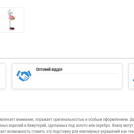
Оптовий відділ
ивлекает внимание, поражает оригинальностью и особым оформлением. Д
ных изделий и бижутерий, сделанных под золото или серебро. Внизу могут р
ает возможность ставить эту подставку для ювелирных украшений как темн