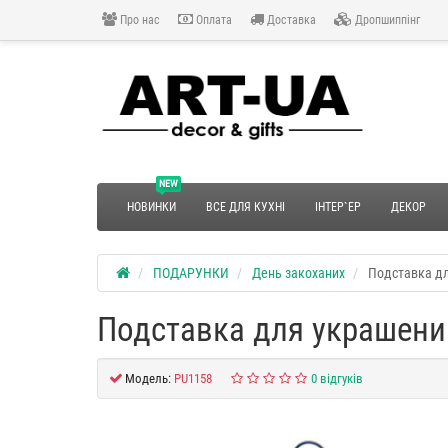
Про нас
Оплата
Доставка
Дропшиппінг
NEW
НОВИНКИ
ВСЕ ДЛЯ КУХНІ
ІНТЕР`ЕР
ДЕКОР
ПОДАРУНКИ
День закоханих
Подставка дл
Подставка для украшени
Модель:
PU1158
0 відгуків