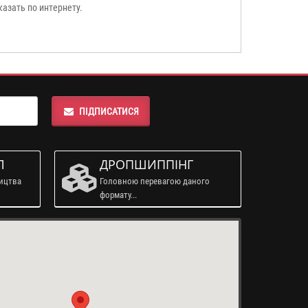
казать по интернету.
ПІДПИСАТИСЯ
Л
ДРОПШИППІНГ
ництва
Головною перевагою даного
формату...