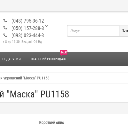
(048) 795-36-12
(050) 157-288-8
По в
(093) 023-444-3
з 8 до 16-30. Вихідні: Сб-Нд
SALE
ПОДАРУНКИ
ТОТАЛЬНИЙ РОЗПРОДАЖ
я украшений "Маска" PU1158
й "Маска" PU1158
Короткий опис