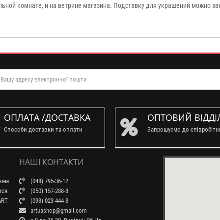
льной комнате, и на ветрине магазина. Подставку для украшений можно за
ОПЛАТА /ДОСТАВКА
ОПТОВИЙ ВІДДІ
Способи доставки та оплати
Запрошуємо до співробіт
НАШІ КОНТАКТИ
ажем
(048) 795-36-12
ися
(050) 157-288-8
RT-
(093) 023-444-3
artuashop@gmail.com