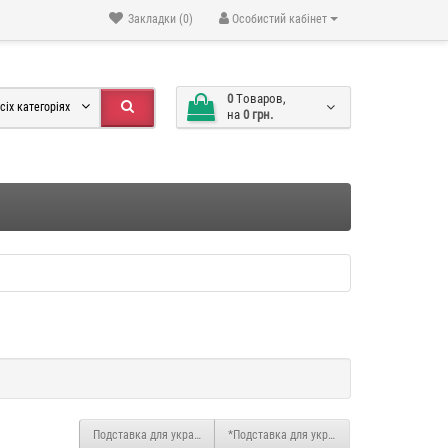
Закладки (0)
Особистий кабінет
0
Tоваров,
сіх категоріях
на
0 грн.
Подставка для украшений "Маска" PU2998
*Подставка для украшений "Маска" PU120