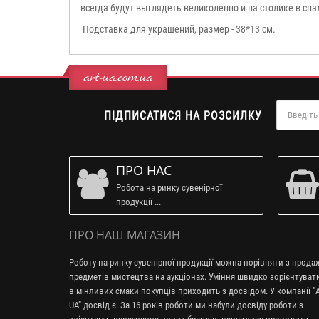
всегда будут выглядеть великолепно и на столике в спа
Подставка для украшений, размер - 38*13 см.
art-ua.com.ua
ПІДПИСАТИСЯ НА РОЗСИЛКУ
ПРО НАС
Робота на ринку сувенірної
продукції ...
ПРО НАШ МАГАЗИН
Роботу на ринку сувенірної продукції можна порівняти з прод
предметів мистецтва на аукціонах. Уміння швидко зорієнтуват
в мінливих смаки покупців приходить з досвідом. У компанії "A
UA" досвід є. За 16 років роботи ми набули досвіду роботи з